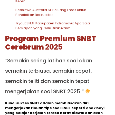
Keren!
Beasiswa Australia S1: Peluang Emas untuk
Pendidikan Berkualitas
Tryout SNBT Kabupaten Indramayu: Apa Saja
Persiapan yang Perlu Dilakukan?
Program Premium SNBT
Cerebrum
2025
“
Semakin sering latihan soal akan
semakin terbiasa, semakin cepat,
semakin teliti dan semakin tepat
mengerjakan soal SNBT 2025
”
Kunci sukses SNBT adalah membiasakan diri
mengerjakan ribuan tipe soal SNBT seperti anak bayi
yang belajar berjalan terasa berat diawal dan akan