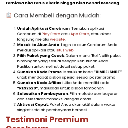
terbiasa bila terus dilatih hingga bisa berlari kencang.
Cara Membeli dengan Mudah:
Unduh Aplikasi Cerebrum
: Temukan aplikasi
Cerebrum di
Play Store
atau
App Store
, atau akses
langsung melalui
website
.
Masuk ke Akun Anda
: Login ke akun Cerebrum Anda
melalui aplikasi atau
situs web.
Pilih Paket yang Cocok
: Dalam menu “Beli”, pilih paket
bimbingan yang sesuai dengan kebutuhan Anda.
Pastikan untuk melihat detail setiap paket.
Gunakan Kode Promo
: Masukkan kode
“BIMBELSNBT”
untuk mendapat diskon spesial sesuai poster promo
Gunakan Kode Afiliasi
: Jika Anda memiliki kode
“RES2520”
, masukkan untuk diskon tambahan.
Selesaikan Pembayaran
: Pilih metode pembayaran
dan selesaikan transaksi dengan aman.
Aktivasi Cepat
: Paket Anda akan aktif dalam waktu
singkat setelah pembayaran berhasil.
Testimoni Premium