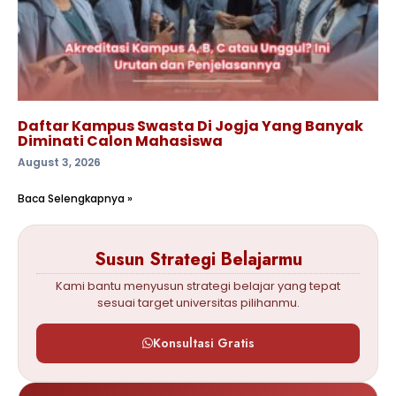
Daftar Kampus Swasta Di Jogja Yang Banyak
Diminati Calon Mahasiswa
August 3, 2026
Baca Selengkapnya »
Susun Strategi Belajarmu
Kami bantu menyusun strategi belajar yang tepat
sesuai target universitas pilihanmu.
Konsultasi Gratis