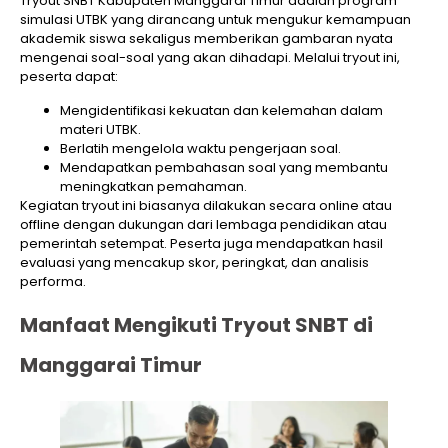
Tryout SNBT Kabupaten Manggarai Timur adalah program
simulasi UTBK yang dirancang untuk mengukur kemampuan
akademik siswa sekaligus memberikan gambaran nyata
mengenai soal-soal yang akan dihadapi. Melalui tryout ini,
peserta dapat:
Mengidentifikasi kekuatan dan kelemahan dalam
materi UTBK.
Berlatih mengelola waktu pengerjaan soal.
Mendapatkan pembahasan soal yang membantu
meningkatkan pemahaman.
Kegiatan tryout ini biasanya dilakukan secara online atau
offline dengan dukungan dari lembaga pendidikan atau
pemerintah setempat. Peserta juga mendapatkan hasil
evaluasi yang mencakup skor, peringkat, dan analisis
performa.
Manfaat Mengikuti Tryout SNBT di
Manggarai Timur