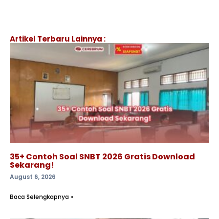
Artikel Terbaru Lainnya :
35+ Contoh Soal SNBT 2026 Gratis Download
Sekarang!
August 6, 2026
Baca Selengkapnya »