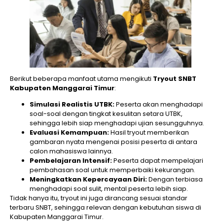
Berikut beberapa manfaat utama mengikuti
Tryout SNBT
Kabupaten Manggarai Timur
:
Simulasi Realistis UTBK:
Peserta akan menghadapi
soal-soal dengan tingkat kesulitan setara UTBK,
sehingga lebih siap menghadapi ujian sesungguhnya.
Evaluasi Kemampuan:
Hasil tryout memberikan
gambaran nyata mengenai posisi peserta di antara
calon mahasiswa lainnya.
Pembelajaran Intensif:
Peserta dapat mempelajari
pembahasan soal untuk memperbaiki kekurangan.
Meningkatkan Kepercayaan Diri:
Dengan terbiasa
menghadapi soal sulit, mental peserta lebih siap.
Tidak hanya itu, tryout ini juga dirancang sesuai standar
terbaru SNBT, sehingga relevan dengan kebutuhan siswa di
Kabupaten Manggarai Timur.