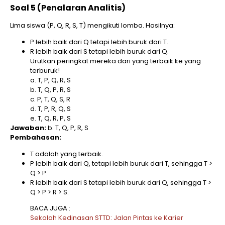
Soal 5 (Penalaran Analitis)
Lima siswa (P, Q, R, S, T) mengikuti lomba. Hasilnya:
P lebih baik dari Q tetapi lebih buruk dari T.
R lebih baik dari S tetapi lebih buruk dari Q.
Urutkan peringkat mereka dari yang terbaik ke yang
terburuk!
a. T, P, Q, R, S
b. T, Q, P, R, S
c. P, T, Q, S, R
d. T, P, R, Q, S
e. T, Q, R, P, S
Jawaban:
b. T, Q, P, R, S
Pembahasan:
T adalah yang terbaik.
P lebih baik dari Q, tetapi lebih buruk dari T, sehingga T >
Q > P.
R lebih baik dari S tetapi lebih buruk dari Q, sehingga T >
Q > P > R > S.
BACA JUGA :
Sekolah Kedinasan STTD: Jalan Pintas ke Karier