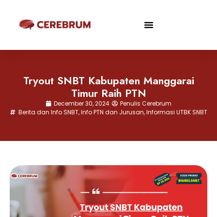
Tryout SNBT Kabupaten Manggarai
Timur Raih PTN
December 30, 2024
Penulis Cerebrum
Berita dan Info SNBT
,
Info PTN dan Jurusan
,
Informasi UTBK SNBT