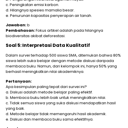
c. Peningkatan emisi karbon.
d. Hilangnya spesies mamalia besar.
e. Penurunan kapasitas penyerapan air tanah.
Jawaban:
b
Pembahasan:
Fokus artikel adalah pada hilangnya
biodiversitas akibat deforestasi.
Soal 5: Interpretasi Data Kualitatif
Dalam survei terhadap 500 siswa SMA, ditemukan bahwa 80%
siswa lebih suka belajar dengan metode diskusi daripada
membaca buku. Namun, dari kelompok ini, hanya 50% yang
berhasil meningkatkan nilai akademiknya.
Pertanyaan:
Apa kesimpulan paling tepat dari survei ini?
a. Diskusi adalah metode belajar paling efektif.
b. Membaca buku lebih baik untuk meningkatkan nilai.
c. Tidak semua siswa yang suka diskusi mendapatkan hasil
yang baik.
d. Metode belajar tidak memengaruhi hasil akademik.
e. Diskusi dan membaca buku sama efektifnya.