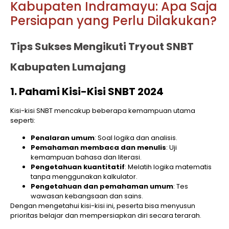
Kabupaten Indramayu: Apa Saja
Persiapan yang Perlu Dilakukan?
Tips Sukses Mengikuti Tryout SNBT
Kabupaten Lumajang
1. Pahami Kisi-Kisi SNBT 2024
Kisi-kisi SNBT mencakup beberapa kemampuan utama
seperti:
Penalaran umum
: Soal logika dan analisis.
Pemahaman membaca dan menulis
: Uji
kemampuan bahasa dan literasi.
Pengetahuan kuantitatif
: Melatih logika matematis
tanpa menggunakan kalkulator.
Pengetahuan dan pemahaman umum
: Tes
wawasan kebangsaan dan sains.
Dengan mengetahui kisi-kisi ini, peserta bisa menyusun
prioritas belajar dan mempersiapkan diri secara terarah.