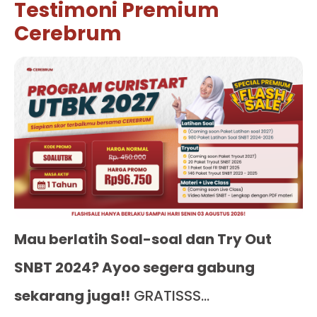
Testimoni Premium
Cerebrum
Mau berlatih Soal-soal dan Try Out
SNBT 2024? Ayoo segera gabung
sekarang juga!!
GRATISSS…