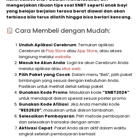
mengerjakan ribuan tipe soal SNBT seperti anak bayi
yang belajar berjalan terasa berat diawal dan akan
terbiasa bila terus dilatih hingga bisa berlari kencang.
Cara Membeli dengan Mudah:
Unduh Aplikasi Cerebrum
: Temukan aplikasi
Cerebrum di
Play Store
atau
App Store
, atau akses
langsung melalui
website
.
Masuk ke Akun Anda
: Login ke akun Cerebrum Anda
melalui aplikasi atau
situs web.
Pilih Paket yang Cocok
: Dalam menu “Beli”, pilih paket
bimbingan yang sesuai dengan kebutuhan Anda.
Pastikan untuk melihat detail setiap paket.
Gunakan Kode Promo
: Masukkan kode
“SNBT2024”
untuk mendapat diskon spesial sesuai poster promo
Gunakan Kode Afiliasi
: Jika Anda memiliki kode
“RES2520”
, masukkan untuk diskon tambahan.
Selesaikan Pembayaran
: Pilih metode pembayaran
dan selesaikan transaksi dengan aman.
Aktivasi Cepat
: Paket Anda akan aktif dalam waktu
singkat setelah pembayaran berhasil.