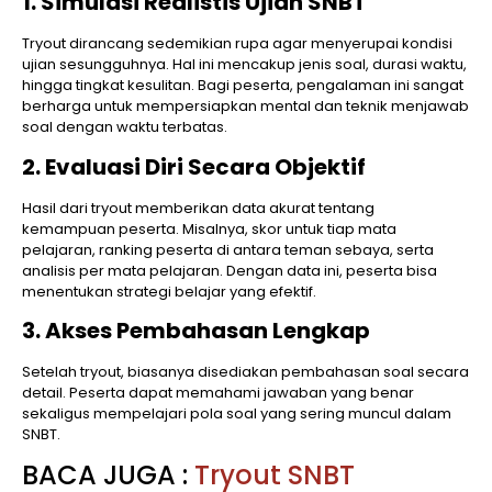
1. Simulasi Realistis Ujian SNBT
Tryout dirancang sedemikian rupa agar menyerupai kondisi
ujian sesungguhnya. Hal ini mencakup jenis soal, durasi waktu,
hingga tingkat kesulitan. Bagi peserta, pengalaman ini sangat
berharga untuk mempersiapkan mental dan teknik menjawab
soal dengan waktu terbatas.
2. Evaluasi Diri Secara Objektif
Hasil dari tryout memberikan data akurat tentang
kemampuan peserta. Misalnya, skor untuk tiap mata
pelajaran, ranking peserta di antara teman sebaya, serta
analisis per mata pelajaran. Dengan data ini, peserta bisa
menentukan strategi belajar yang efektif.
3. Akses Pembahasan Lengkap
Setelah tryout, biasanya disediakan pembahasan soal secara
detail. Peserta dapat memahami jawaban yang benar
sekaligus mempelajari pola soal yang sering muncul dalam
SNBT.
BACA JUGA :
Tryout SNBT