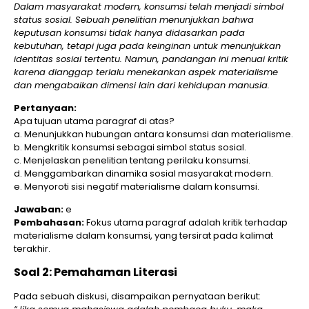
Dalam masyarakat modern, konsumsi telah menjadi simbol
status sosial. Sebuah penelitian menunjukkan bahwa
keputusan konsumsi tidak hanya didasarkan pada
kebutuhan, tetapi juga pada keinginan untuk menunjukkan
identitas sosial tertentu. Namun, pandangan ini menuai kritik
karena dianggap terlalu menekankan aspek materialisme
dan mengabaikan dimensi lain dari kehidupan manusia.
Pertanyaan:
Apa tujuan utama paragraf di atas?
a. Menunjukkan hubungan antara konsumsi dan materialisme.
b. Mengkritik konsumsi sebagai simbol status sosial.
c. Menjelaskan penelitian tentang perilaku konsumsi.
d. Menggambarkan dinamika sosial masyarakat modern.
e. Menyoroti sisi negatif materialisme dalam konsumsi.
Jawaban:
e
Pembahasan:
Fokus utama paragraf adalah kritik terhadap
materialisme dalam konsumsi, yang tersirat pada kalimat
terakhir.
Soal 2: Pemahaman Literasi
Pada sebuah diskusi, disampaikan pernyataan berikut: