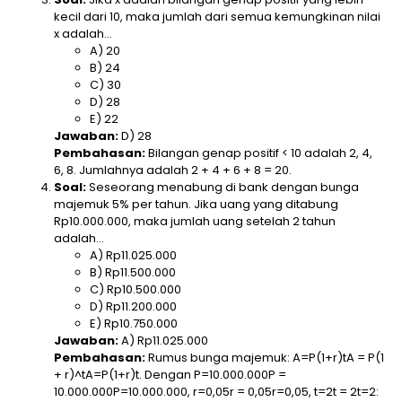
kecil dari 10, maka jumlah dari semua kemungkinan nilai
x adalah…
A) 20
B) 24
C) 30
D) 28
E) 22
Jawaban:
D) 28
Pembahasan:
Bilangan genap positif < 10 adalah 2, 4,
6, 8. Jumlahnya adalah 2 + 4 + 6 + 8 = 20.
Soal:
Seseorang menabung di bank dengan bunga
majemuk 5% per tahun. Jika uang yang ditabung
Rp10.000.000, maka jumlah uang setelah 2 tahun
adalah…
A) Rp11.025.000
B) Rp11.500.000
C) Rp10.500.000
D) Rp11.200.000
E) Rp10.750.000
Jawaban:
A) Rp11.025.000
Pembahasan:
Rumus bunga majemuk: A=P(1+r)tA = P(1
+ r)^tA=P(1+r)t. Dengan P=10.000.000P =
10.000.000P=10.000.000, r=0,05r = 0,05r=0,05, t=2t = 2t=2: