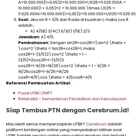
A=10.000.000(1+0,05)2=10.000.000×1,1025=11.025.000A =
10.000.000(1 + 0,05)^2 = 10.000.000 \times 1,1025 =
11.025.000A=10.000.000(1+0,05)2=10.000.000×1,1025=11.025.00
Soal:
Jika sin θ = 3/5 dan θ ada di kuadran I, maka cos θ
adalah…
A) 4/5B) 3/4C) 5/3D) 1/5E) 2/3
Jawaban:
A) 4/5
Pembahasan:
Dengan sin⁡2θ+cos⁡2θ=1\sin^2 \theta +
\cos^2 \theta = 1sin2θ+cos2θ=1, maka:
cos⁡2θ=1−(3/5)2\cos^2 \theta = 1 –
(3/5)^2cos2θ=1−(3/5)2
cos⁡2θ=1−9/25=16/25\cos^2 \theta = 1 – 9/25 =
16/25cos2θ=1−9/25=16/25
cos⁡θ=4/5\cos \theta = 4/5cosθ=4/5
Referensi Pembuatan Artikel:
Pusat UTBK LTMPT
Ristekdikti – Kementerian Pendidikan dan Kebudayaan
Siap Tembus PTN dengan Cerebrum.id!
Mau lebih serius mempersiapkan UTBK?
Cerebrum
adalah
platform bimbingan online yang menyediakan latihan soal
UTBK Saintek secara online yang paling lengkap dan terbaik!