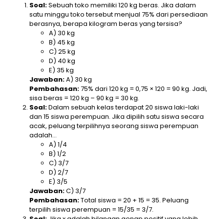
Soal:
Sebuah toko memiliki 120 kg beras. Jika dalam
satu minggu toko tersebut menjual 75% dari persediaan
berasnya, berapa kilogram beras yang tersisa?
A) 30 kg
B) 45 kg
C) 25 kg
D) 40 kg
E) 35 kg
Jawaban:
A) 30 kg
Pembahasan:
75% dari 120 kg = 0,75 × 120 = 90 kg. Jadi,
sisa beras = 120 kg – 90 kg = 30 kg.
Soal:
Dalam sebuah kelas terdapat 20 siswa laki-laki
dan 15 siswa perempuan. Jika dipilih satu siswa secara
acak, peluang terpilihnya seorang siswa perempuan
adalah…
A) 1/4
B) 1/2
C) 3/7
D) 2/7
E) 3/5
Jawaban:
C) 3/7
Pembahasan:
Total siswa = 20 + 15 = 35. Peluang
terpilih siswa perempuan = 15/35 = 3/7.
Soal:
Jika x adalah bilangan genap positif yang lebih