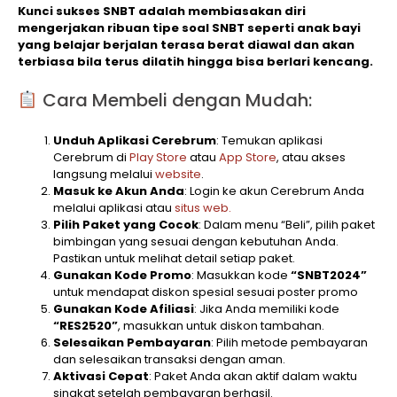
Kunci sukses SNBT adalah membiasakan diri
mengerjakan ribuan tipe soal SNBT seperti anak bayi
yang belajar berjalan terasa berat diawal dan akan
terbiasa bila terus dilatih hingga bisa berlari kencang.
Cara Membeli dengan Mudah:
Unduh Aplikasi Cerebrum
: Temukan aplikasi
Cerebrum di
Play Store
atau
App Store
, atau akses
langsung melalui
website
.
Masuk ke Akun Anda
: Login ke akun Cerebrum Anda
melalui aplikasi atau
situs web.
Pilih Paket yang Cocok
: Dalam menu “Beli”, pilih paket
bimbingan yang sesuai dengan kebutuhan Anda.
Pastikan untuk melihat detail setiap paket.
Gunakan Kode Promo
: Masukkan kode
“SNBT2024”
untuk mendapat diskon spesial sesuai poster promo
Gunakan Kode Afiliasi
: Jika Anda memiliki kode
“RES2520”
, masukkan untuk diskon tambahan.
Selesaikan Pembayaran
: Pilih metode pembayaran
dan selesaikan transaksi dengan aman.
Aktivasi Cepat
: Paket Anda akan aktif dalam waktu
singkat setelah pembayaran berhasil.