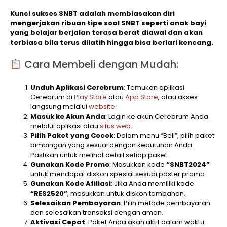
Kunci sukses SNBT adalah membiasakan diri
mengerjakan ribuan tipe soal SNBT seperti anak bayi
yang belajar berjalan terasa berat diawal dan akan
terbiasa bila terus dilatih hingga bisa berlari kencang.
Cara Membeli dengan Mudah:
Unduh Aplikasi Cerebrum
: Temukan aplikasi
Cerebrum di
Play Store
atau
App Store
, atau akses
langsung melalui
website
.
Masuk ke Akun Anda
: Login ke akun Cerebrum Anda
melalui aplikasi atau
situs web.
Pilih Paket yang Cocok
: Dalam menu “Beli”, pilih paket
bimbingan yang sesuai dengan kebutuhan Anda.
Pastikan untuk melihat detail setiap paket.
Gunakan Kode Promo
: Masukkan kode
“SNBT2024”
untuk mendapat diskon spesial sesuai poster promo
Gunakan Kode Afiliasi
: Jika Anda memiliki kode
“RES2520”
, masukkan untuk diskon tambahan.
Selesaikan Pembayaran
: Pilih metode pembayaran
dan selesaikan transaksi dengan aman.
Aktivasi Cepat
: Paket Anda akan aktif dalam waktu