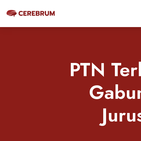
PTN Ter
Gabun
Juru