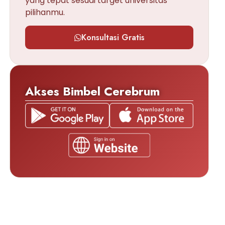
yang tepat sesuai target universitas
pilihanmu.
Konsultasi Gratis
Akses Bimbel Cerebrum