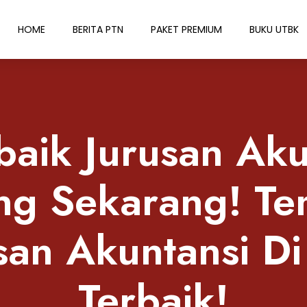
HOME
BERITA PTN
PAKET PREMIUM
BUKU UTBK
baik Jurusan Aku
g Sekarang! T
san Akuntansi D
Terbaik!