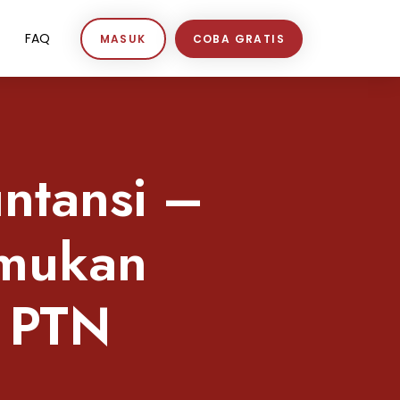
FAQ
MASUK
COBA GRATIS
ntansi –
emukan
i PTN