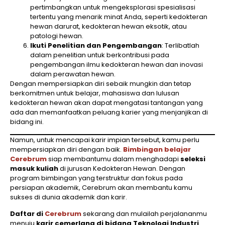
pertimbangkan untuk mengeksplorasi spesialisasi
tertentu yang menarik minat Anda, seperti kedokteran
hewan darurat, kedokteran hewan eksotik, atau
patologi hewan.
Ikuti Penelitian dan Pengembangan
: Terlibatlah
dalam penelitian untuk berkontribusi pada
pengembangan ilmu kedokteran hewan dan inovasi
dalam perawatan hewan.
Dengan mempersiapkan diri sebaik mungkin dan tetap
berkomitmen untuk belajar, mahasiswa dan lulusan
kedokteran hewan akan dapat mengatasi tantangan yang
ada dan memanfaatkan peluang karier yang menjanjikan di
bidang ini.
Namun, untuk mencapai karir impian tersebut, kamu perlu
mempersiapkan diri dengan baik.
Bimbingan belajar
Cerebrum
siap membantumu dalam menghadapi
seleksi
masuk kuliah
di jurusan Kedokteran Hewan. Dengan
program bimbingan yang terstruktur dan fokus pada
persiapan akademik, Cerebrum akan membantu kamu
sukses di dunia akademik dan karir.
Daftar di
Cerebrum
sekarang dan mulailah perjalananmu
menuju
karir cemerlang di bidang Teknologi Industri