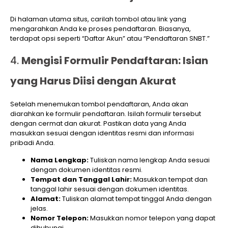
Di halaman utama situs, carilah tombol atau link yang
mengarahkan Anda ke proses pendaftaran. Biasanya,
terdapat opsi seperti “Daftar Akun” atau “Pendaftaran SNBT.”
4.
Mengisi Formulir Pendaftaran: Isian
yang Harus Diisi dengan Akurat
Setelah menemukan tombol pendaftaran, Anda akan
diarahkan ke formulir pendaftaran. Isilah formulir tersebut
dengan cermat dan akurat. Pastikan data yang Anda
masukkan sesuai dengan identitas resmi dan informasi
pribadi Anda.
Nama Lengkap:
Tuliskan nama lengkap Anda sesuai
dengan dokumen identitas resmi.
Tempat dan Tanggal Lahir:
Masukkan tempat dan
tanggal lahir sesuai dengan dokumen identitas.
Alamat:
Tuliskan alamat tempat tinggal Anda dengan
jelas.
Nomor Telepon:
Masukkan nomor telepon yang dapat
dihubungi.