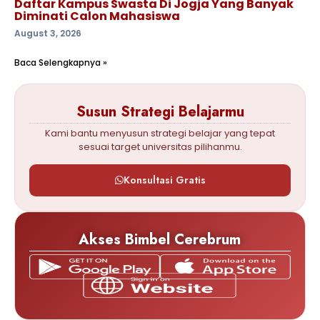
Daftar Kampus Swasta Di Jogja Yang Banyak
Diminati Calon Mahasiswa
August 3, 2026
Baca Selengkapnya »
Susun Strategi Belajarmu
Kami bantu menyusun strategi belajar yang tepat
sesuai target universitas pilihanmu.
Konsultasi Gratis
Akses Bimbel Cerebrum