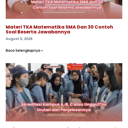
Materi TKA Matematika SMA Dan 30 Contoh
Soal Beserta Jawabannya
August 5, 2026
Baca Selengkapnya »