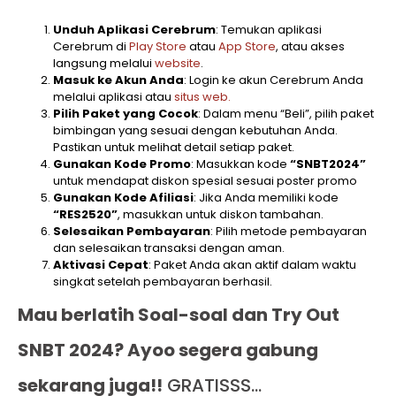
Unduh Aplikasi Cerebrum
: Temukan aplikasi
Cerebrum di
Play Store
atau
App Store
, atau akses
langsung melalui
website
.
Masuk ke Akun Anda
: Login ke akun Cerebrum Anda
melalui aplikasi atau
situs web.
Pilih Paket yang Cocok
: Dalam menu “Beli”, pilih paket
bimbingan yang sesuai dengan kebutuhan Anda.
Pastikan untuk melihat detail setiap paket.
Gunakan Kode Promo
: Masukkan kode
“SNBT2024”
untuk mendapat diskon spesial sesuai poster promo
Gunakan Kode Afiliasi
: Jika Anda memiliki kode
“RES2520”
, masukkan untuk diskon tambahan.
Selesaikan Pembayaran
: Pilih metode pembayaran
dan selesaikan transaksi dengan aman.
Aktivasi Cepat
: Paket Anda akan aktif dalam waktu
singkat setelah pembayaran berhasil.
Mau berlatih Soal-soal dan Try Out
SNBT 2024? Ayoo segera gabung
sekarang juga!!
GRATISSS…