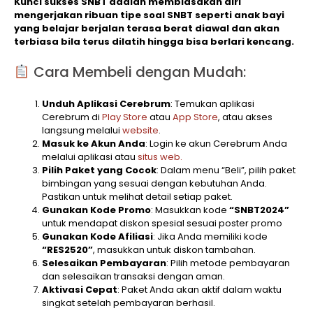
Kunci sukses SNBT adalah membiasakan diri
mengerjakan ribuan tipe soal SNBT seperti anak bayi
yang belajar berjalan terasa berat diawal dan akan
terbiasa bila terus dilatih hingga bisa berlari kencang.
Cara Membeli dengan Mudah:
Unduh Aplikasi Cerebrum
: Temukan aplikasi
Cerebrum di
Play Store
atau
App Store
, atau akses
langsung melalui
website
.
Masuk ke Akun Anda
: Login ke akun Cerebrum Anda
melalui aplikasi atau
situs web.
Pilih Paket yang Cocok
: Dalam menu “Beli”, pilih paket
bimbingan yang sesuai dengan kebutuhan Anda.
Pastikan untuk melihat detail setiap paket.
Gunakan Kode Promo
: Masukkan kode
“SNBT2024”
untuk mendapat diskon spesial sesuai poster promo
Gunakan Kode Afiliasi
: Jika Anda memiliki kode
“RES2520”
, masukkan untuk diskon tambahan.
Selesaikan Pembayaran
: Pilih metode pembayaran
dan selesaikan transaksi dengan aman.
Aktivasi Cepat
: Paket Anda akan aktif dalam waktu
singkat setelah pembayaran berhasil.