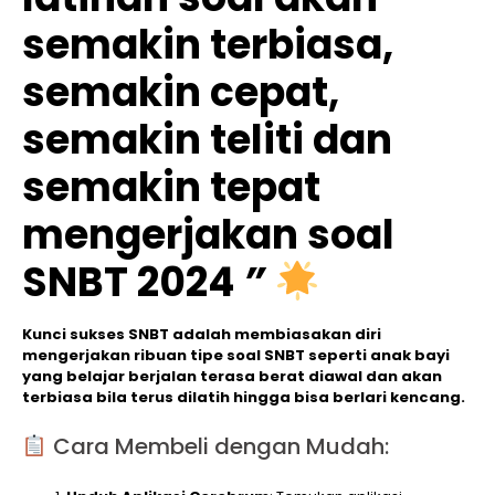
semakin terbiasa,
semakin cepat,
semakin teliti dan
semakin tepat
mengerjakan soal
SNBT 2024
”
Kunci sukses SNBT adalah membiasakan diri
mengerjakan ribuan tipe soal SNBT seperti anak bayi
yang belajar berjalan terasa berat diawal dan akan
terbiasa bila terus dilatih hingga bisa berlari kencang.
Cara Membeli dengan Mudah: