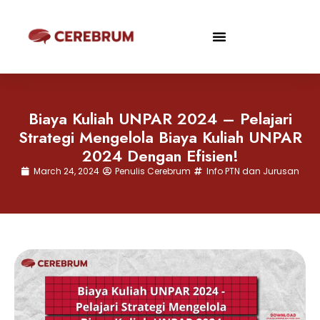
Biaya Kuliah UNPAR 2024 – Pelajari
Strategi Mengelola Biaya Kuliah UNPAR
2024 Dengan Efisien!
March 24, 2024
Penulis Cerebrum
Info PTN dan Jurusan