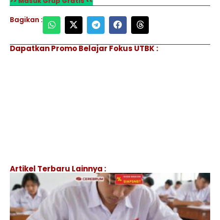
>> Masuk Grup Gratis <<
Bagikan :
Dapatkan Promo Belajar Fokus UTBK :
Artikel Terbaru Lainnya :