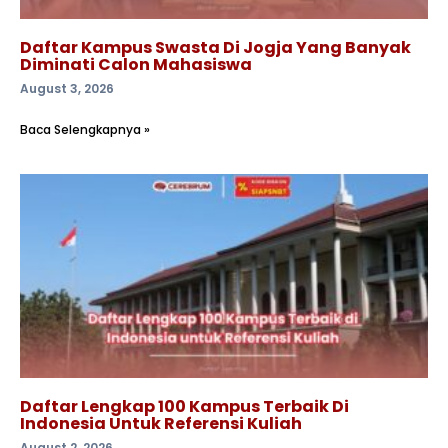
Daftar Kampus Swasta Di Jogja Yang Banyak
Diminati Calon Mahasiswa
August 3, 2026
Baca Selengkapnya »
Daftar Lengkap 100 Kampus Terbaik Di
Indonesia Untuk Referensi Kuliah
August 2, 2026