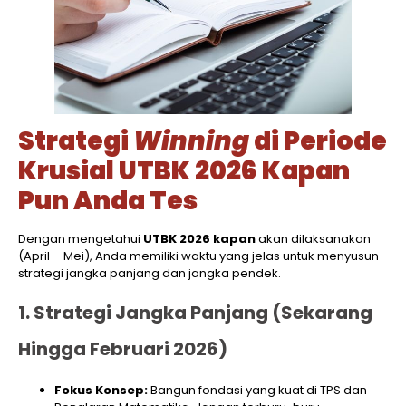
Strategi
Winning
di Periode
Krusial UTBK 2026 Kapan
Pun Anda Tes
Dengan mengetahui
UTBK 2026 kapan
akan dilaksanakan
(April – Mei), Anda memiliki waktu yang jelas untuk menyusun
strategi jangka panjang dan jangka pendek.
1. Strategi Jangka Panjang (Sekarang
Hingga Februari 2026)
Fokus Konsep:
Bangun fondasi yang kuat di TPS dan