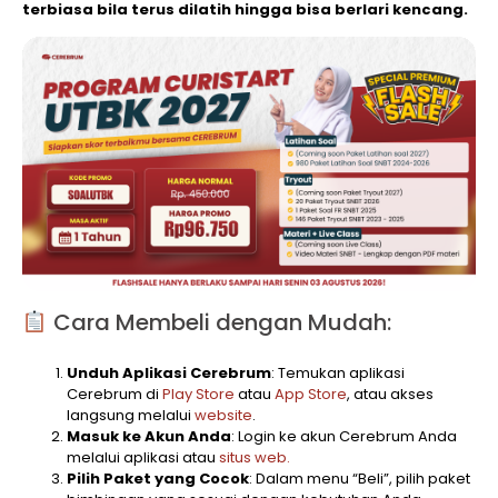
terbiasa bila terus dilatih hingga bisa berlari kencang.
Cara Membeli dengan Mudah:
Unduh Aplikasi Cerebrum
: Temukan aplikasi
Cerebrum di
Play Store
atau
App Store
, atau akses
langsung melalui
website
.
Masuk ke Akun Anda
: Login ke akun Cerebrum Anda
melalui aplikasi atau
situs web.
Pilih Paket yang Cocok
: Dalam menu “Beli”, pilih paket