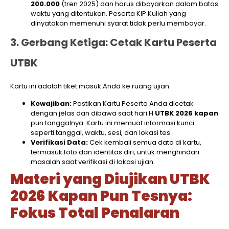
200.000
(tren 2025) dan harus dibayarkan dalam batas
waktu yang ditentukan. Peserta KIP Kuliah yang
dinyatakan memenuhi syarat tidak perlu membayar.
3. Gerbang Ketiga: Cetak Kartu Peserta
UTBK
Kartu ini adalah tiket masuk Anda ke ruang ujian.
Kewajiban:
Pastikan Kartu Peserta Anda dicetak
dengan jelas dan dibawa saat hari H
UTBK 2026 kapan
pun tanggalnya. Kartu ini memuat informasi kunci
seperti tanggal, waktu, sesi, dan lokasi tes.
Verifikasi Data:
Cek kembali semua data di kartu,
termasuk foto dan identitas diri, untuk menghindari
masalah saat verifikasi di lokasi ujian.
Materi yang Diujikan UTBK
2026 Kapan Pun Tesnya:
Fokus Total Penalaran