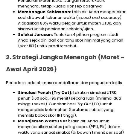
Penalaran Matematika. Jangan terburu-buru
menghafal, tetapi kuasai konsep dasarnya.
Membangun Kebiasaan:
Latih diri Anda mengerjakan
soal di bawah tekanan waktu (
speed and accuracy
).
Alokasikan 80% waktu belajar untuk materi UTBK, dan
sisanya untuk persiapan sekolah/ujian.
Seleksi Jurusan:
Tentukan 4 pilihan program studi
Anda sejak dini dan cari tahu skor minimal yang aman
(skor IRT) untuk prodi tersebut.
2. Strategi Jangka Menengah (Maret –
Awal April 2026)
Periode ini adalah masa pendaftaran dan penguatan taktis.
Simulasi Penuh (Try Out):
Lakukan simulasi UTBK
penuh (160 soal, 195 menit) secara rutin (minimal dua
minggu sekali). Gunakan hasil
Try Out
(TO) untuk
menganalisis kelemahan (terutama subtes yang
memiliki bobot skor IRT tinggi).
Manajemen Waktu Sesi:
Latih diri Anda untuk
menyelesaikan subtes paling cepat (PPU, PK) dalam
waktu yang sangat singkat (di bawah 1 menit per soal)