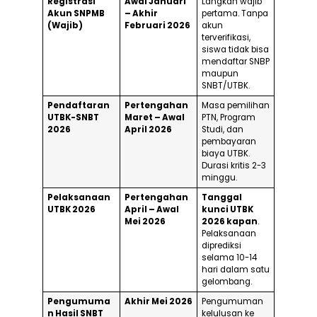
Registrasi
Awal Januari
Langkah wajib
Akun SNPMB
– Akhir
pertama. Tanpa
(Wajib)
Februari 2026
akun
terverifikasi,
siswa tidak bisa
mendaftar SNBP
maupun
SNBT/UTBK.
Pendaftaran
Pertengahan
Masa pemilihan
UTBK-SNBT
Maret – Awal
PTN, Program
2026
April 2026
Studi, dan
pembayaran
biaya UTBK.
Durasi kritis 2-3
minggu.
Pelaksanaan
Pertengahan
Tanggal
UTBK 2026
April – Awal
kunci UTBK
Mei 2026
2026 kapan
.
Pelaksanaan
diprediksi
selama 10-14
hari dalam satu
gelombang.
Pengumuma
Akhir Mei 2026
Pengumuman
n Hasil SNBT
kelulusan ke