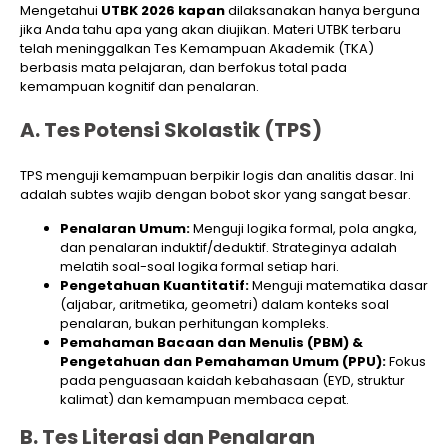
Mengetahui
UTBK 2026 kapan
dilaksanakan hanya berguna
jika Anda tahu apa yang akan diujikan. Materi UTBK terbaru
telah meninggalkan Tes Kemampuan Akademik (TKA)
berbasis mata pelajaran, dan berfokus total pada
kemampuan kognitif dan penalaran.
A. Tes Potensi Skolastik (TPS)
TPS menguji kemampuan berpikir logis dan analitis dasar. Ini
adalah subtes wajib dengan bobot skor yang sangat besar.
Penalaran Umum:
Menguji logika formal, pola angka,
dan penalaran induktif/deduktif. Strateginya adalah
melatih soal-soal logika formal setiap hari.
Pengetahuan Kuantitatif:
Menguji matematika dasar
(aljabar, aritmetika, geometri) dalam konteks soal
penalaran, bukan perhitungan kompleks.
Pemahaman Bacaan dan Menulis (PBM) &
Pengetahuan dan Pemahaman Umum (PPU):
Fokus
pada penguasaan kaidah kebahasaan (EYD, struktur
kalimat) dan kemampuan membaca cepat.
B. Tes Literasi dan Penalaran