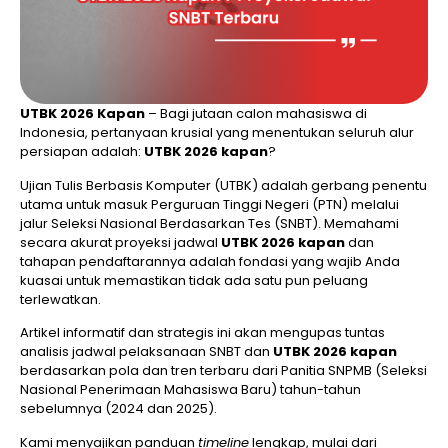
UTBK 2026 Kapan
– Bagi jutaan calon mahasiswa di
Indonesia, pertanyaan krusial yang menentukan seluruh alur
persiapan adalah:
UTBK 2026 kapan
?
Ujian Tulis Berbasis Komputer (UTBK) adalah gerbang penentu
utama untuk masuk Perguruan Tinggi Negeri (PTN) melalui
jalur Seleksi Nasional Berdasarkan Tes (SNBT). Memahami
secara akurat proyeksi jadwal
UTBK 2026 kapan
dan
tahapan pendaftarannya adalah fondasi yang wajib Anda
kuasai untuk memastikan tidak ada satu pun peluang
terlewatkan.
Artikel informatif dan strategis ini akan mengupas tuntas
analisis jadwal pelaksanaan SNBT dan
UTBK 2026 kapan
berdasarkan pola dan tren terbaru dari Panitia SNPMB (Seleksi
Nasional Penerimaan Mahasiswa Baru) tahun-tahun
sebelumnya (2024 dan 2025).
Kami menyajikan panduan
timeline
lengkap, mulai dari