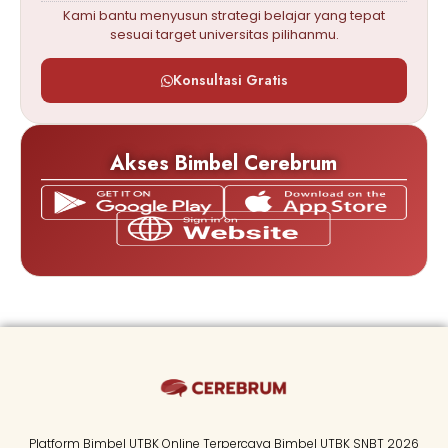
Kami bantu menyusun strategi belajar yang tepat
sesuai target universitas pilihanmu.
Konsultasi Gratis
Akses Bimbel Cerebrum
Platform Bimbel UTBK Online Terpercaya Bimbel UTBK SNBT 2026