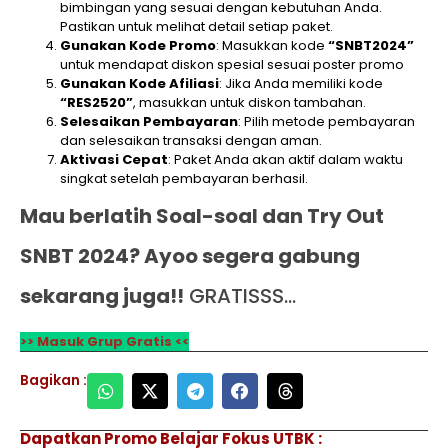
bimbingan yang sesuai dengan kebutuhan Anda.
Pastikan untuk melihat detail setiap paket.
Gunakan Kode Promo
: Masukkan kode
“SNBT2024”
untuk mendapat diskon spesial sesuai poster promo
Gunakan Kode Afiliasi
: Jika Anda memiliki kode
“RES2520”
, masukkan untuk diskon tambahan.
Selesaikan Pembayaran
: Pilih metode pembayaran
dan selesaikan transaksi dengan aman.
Aktivasi Cepat
: Paket Anda akan aktif dalam waktu
singkat setelah pembayaran berhasil.
Mau berlatih Soal-soal dan Try Out
SNBT 2024? Ayoo segera gabung
sekarang juga!!
GRATISSS…
>> Masuk Grup Gratis <<
Bagikan :
Dapatkan Promo Belajar Fokus UTBK :