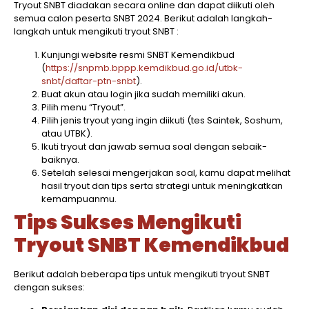
Tryout SNBT diadakan secara online dan dapat diikuti oleh
semua calon peserta SNBT 2024. Berikut adalah langkah-
langkah untuk mengikuti tryout SNBT :
Kunjungi website resmi SNBT Kemendikbud
(
https://snpmb.bppp.kemdikbud.go.id/utbk-
snbt/daftar-ptn-snbt
).
Buat akun atau login jika sudah memiliki akun.
Pilih menu “Tryout”.
Pilih jenis tryout yang ingin diikuti (tes Saintek, Soshum,
atau UTBK).
Ikuti tryout dan jawab semua soal dengan sebaik-
baiknya.
Setelah selesai mengerjakan soal, kamu dapat melihat
hasil tryout dan tips serta strategi untuk meningkatkan
kemampuanmu.
Tips Sukses Mengikuti
Tryout SNBT Kemendikbud
Berikut adalah beberapa tips untuk mengikuti tryout SNBT
dengan sukses: