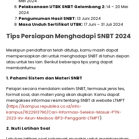
Mei 2024
Pelaksanaan UTBK SNBT Gelombang 2:
14 – 20 Mei
2024
Pengumuman Hasil SNBT:
13 Juni 2024
Masa Unduh Sertifikat UTBK:
17 Juni – 31 Juli 2024
Tips Persiapan Menghadapi SNBT 2024
Meskipun pendaftaran telah ditutup, kamu masih dapat
mempersiapkan diri untuk menghadapi SNBT di tahun depan
atau untuk tes lain. Berikut beberapa tips yang dapat
membantumu:
1. Pahami Sistem dan Materi SNBT
Pelajari secara mendalam sistem SNBT, termasuk jenis tes,
format soal, dan materi yang akan diujikan. Kamu dapat
mengakses informasi resmi tentang SNBT di website LTMPT
(
https://kampus.republika.co.id/info-
kampus/1622913790/Cari-Informasi-Seleksi-Masuk-PTN-
2023-Ini-Akun-Medsos-BP3-Pengganti-LTMPT
).
2. Ikuti Latihan Soal
Lakukan latihan soal sebanyak mungkin untuk membiasakan