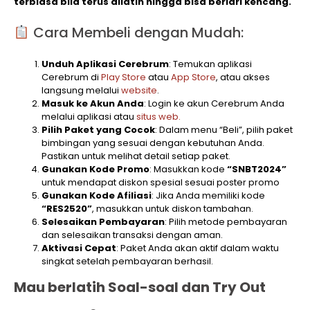
terbiasa bila terus dilatih hingga bisa berlari kencang.
Cara Membeli dengan Mudah:
Unduh Aplikasi Cerebrum
: Temukan aplikasi
Cerebrum di
Play Store
atau
App Store
, atau akses
langsung melalui
website
.
Masuk ke Akun Anda
: Login ke akun Cerebrum Anda
melalui aplikasi atau
situs web.
Pilih Paket yang Cocok
: Dalam menu “Beli”, pilih paket
bimbingan yang sesuai dengan kebutuhan Anda.
Pastikan untuk melihat detail setiap paket.
Gunakan Kode Promo
: Masukkan kode
“SNBT2024”
untuk mendapat diskon spesial sesuai poster promo
Gunakan Kode Afiliasi
: Jika Anda memiliki kode
“RES2520”
, masukkan untuk diskon tambahan.
Selesaikan Pembayaran
: Pilih metode pembayaran
dan selesaikan transaksi dengan aman.
Aktivasi Cepat
: Paket Anda akan aktif dalam waktu
singkat setelah pembayaran berhasil.
Mau berlatih Soal-soal dan Try Out