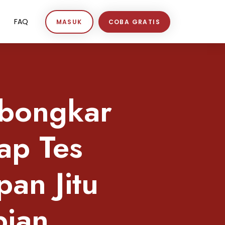
FAQ
MASUK
COBA GRATIS
bongkar
ap Tes
an Jitu
pian