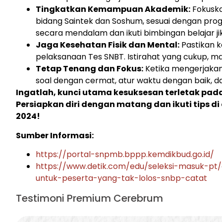
Tingkatkan Kemampuan Akademik:
Fokuska
bidang Saintek dan Soshum, sesuai dengan progr
secara mendalam dan ikuti bimbingan belajar jik
Jaga Kesehatan Fisik dan Mental:
Pastikan k
pelaksanaan Tes SNBT. Istirahat yang cukup, ma
Tetap Tenang dan Fokus:
Ketika mengerjakan 
soal dengan cermat, atur waktu dengan baik, dan
Ingatlah, kunci utama kesuksesan terletak pad
Persiapkan diri dengan matang dan ikuti tips di 
2024!
Sumber Informasi:
https://portal-snpmb.bppp.kemdikbud.go.id/
https://www.detik.com/edu/seleksi-masuk-pt
untuk-peserta-yang-tak-lolos-snbp-catat
Testimoni Premium Cerebrum