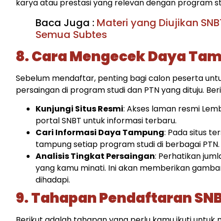
karya atau prestasi yang relevan dengan program stud
Baca Juga :
Materi yang Diujikan SNB
Semua Subtes
8. Cara Mengecek Daya Tam
Sebelum mendaftar, penting bagi calon peserta un
persaingan di program studi dan PTN yang dituju. Be
Kunjungi Situs Resmi
: Akses laman resmi Lem
portal SNBT untuk informasi terbaru.​
Cari Informasi Daya Tampung
: Pada situs t
tampung setiap program studi di berbagai PTN.​
Analisis Tingkat Persaingan
: Perhatikan jum
yang kamu minati. Ini akan memberikan gamba
dihadapi.​
9. Tahapan Pendaftaran SN
Berikut adalah tahapan yang perlu kamu ikuti untuk