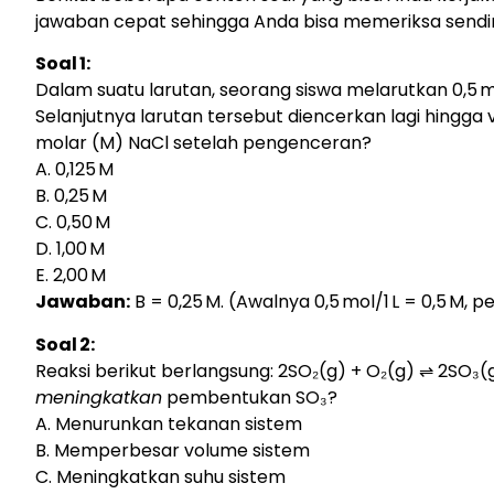
jawaban cepat sehingga Anda bisa memeriksa sendir
Soal 1:
Dalam suatu larutan, seorang siswa melarutkan 0,5 m
Selanjutnya larutan tersebut diencerkan lagi hingga 
molar (M) NaCl setelah pengenceran?
A. 0,125 M
B. 0,25 M
C. 0,50 M
D. 1,00 M
E. 2,00 M
Jawaban:
B = 0,25 M. (Awalnya 0,5 mol/1 L = 0,5 M,
Soal 2:
Reaksi berikut berlangsung: 2SO₂(g) + O₂(g) ⇌ 2SO₃(
meningkatkan
pembentukan SO₃?
A. Menurunkan tekanan sistem
B. Memperbesar volume sistem
C. Meningkatkan suhu sistem