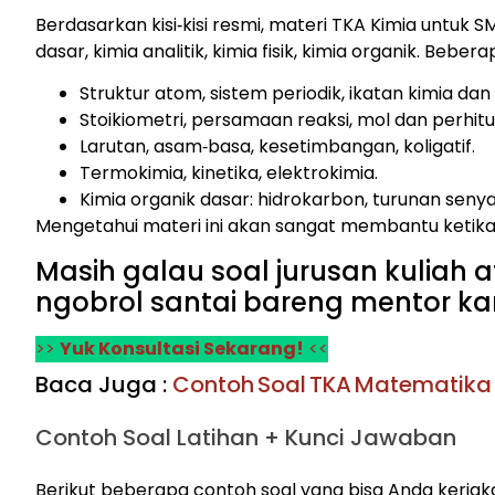
Berdasarkan kisi‑kisi resmi, materi TKA Kimia untu
dasar, kimia analitik, kimia fisik, kimia organik. Beber
Struktur atom, sistem periodik, ikatan kimia da
Stoikiometri, persamaan reaksi, mol dan perhitu
Larutan, asam‑basa, kesetimbangan, koligatif.
Termokimia, kinetika, elektrokimia.
Kimia organik dasar: hidrokarbon, turunan seny
Mengetahui materi ini akan sangat membantu ketika
Masih galau soal jurusan kuliah
ngobrol santai bareng mentor kam
>>
Yuk Konsultasi Sekarang!
<<
Baca Juga :
Contoh Soal TKA Matematika 
Contoh Soal Latihan + Kunci Jawaban
Berikut beberapa contoh soal yang bisa Anda kerjakan