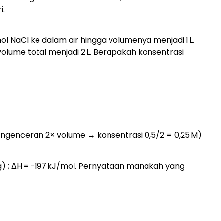
i.
ol NaCl ke dalam air hingga volumenya menjadi 1 L.
volume total menjadi 2 L. Berapakah konsentrasi
 pengenceran 2× volume → konsentrasi 0,5/2 = 0,25 M)
g) ; ΔH = −197 kJ/mol. Pernyataan manakah yang