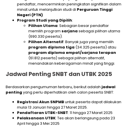
pendaftar, mencerminkan peningkatan signifikan dalam
minat untuk melanjutkan studi di
Perguruan Tinggi
Negeri (PTN)
.
Program Studi yang Dipilih
:
Pilihan Utama
: Sebagian besar pendaftar
memilih program
sarjana
sebagai pilihan utama
(690.330 peserta).
Pilihan Alternatif
: Banyak juga yang memilih
program diploma tiga
(34.325 peserta) atau
program diploma empat/sarjana terapan
(61.812 peserta) sebagai pilihan alternatif,
menandakan keberagaman minat yang tinggi.
Jadwal Penting SNBT dan UTBK 2025
Berdasarkan pengumuman terbaru, berikut adalah
jadwal
penting
yang perlu diperhatikan oleh calon peserta SNBT:
Registrasi Akun SNPMB
untuk peserta dapat dilakukan
mulai 13 Januari hingga 27 Maret 2025.
Pendaftaran UTBK-SNBT
: 11 hingga 27 Maret 2025
Pelaksanaan UTBK
: Tes akan berlangsung pada 23
April hingga 3 Mei 2025