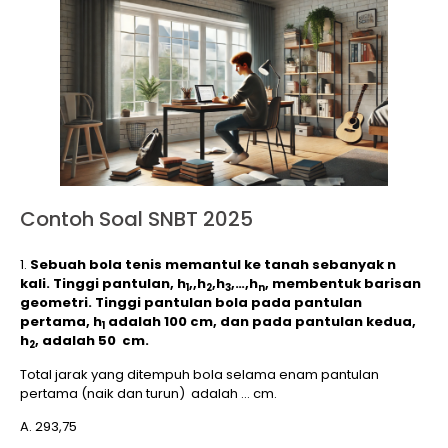
Contoh Soal SNBT 2025
1.
Sebuah bola tenis memantul ke tanah sebanyak n
kali. Tinggi pantulan, h
,,h
,h
,…,h
​, membentuk barisan
1
2
3
n
geometri. Tinggi pantulan bola pada pantulan
pertama, h
adalah 100 cm, dan pada pantulan kedua,
1
h
​, adalah 50 cm.
2
Total jarak yang ditempuh bola selama enam pantulan
pertama (naik dan turun) adalah … cm.
A. 293,75