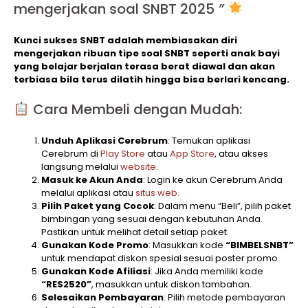
mengerjakan soal SNBT 2025
”
Kunci sukses SNBT adalah membiasakan diri
mengerjakan ribuan tipe soal SNBT seperti anak bayi
yang belajar berjalan terasa berat diawal dan akan
terbiasa bila terus dilatih hingga bisa berlari kencang.
Cara Membeli dengan Mudah:
Unduh Aplikasi Cerebrum
: Temukan aplikasi
Cerebrum di
Play Store
atau
App Store
, atau akses
langsung melalui
website
.
Masuk ke Akun Anda
: Login ke akun Cerebrum Anda
melalui aplikasi atau
situs web.
Pilih Paket yang Cocok
: Dalam menu “Beli”, pilih paket
bimbingan yang sesuai dengan kebutuhan Anda.
Pastikan untuk melihat detail setiap paket.
Gunakan Kode Promo
: Masukkan kode
“BIMBELSNBT”
untuk mendapat diskon spesial sesuai poster promo
Gunakan Kode Afiliasi
: Jika Anda memiliki kode
“RES2520”
, masukkan untuk diskon tambahan.
Selesaikan Pembayaran
: Pilih metode pembayaran