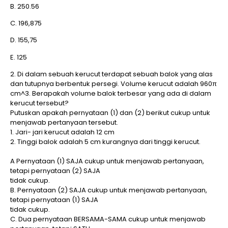
B. 250.56
C. 196,875
D. 155,75
E. 125
2. Di dalam sebuah kerucut terdapat sebuah balok yang alas
dan tutupnya berbentuk persegi. Volume kerucut adalah 960π
cm^3. Berapakah volume balok terbesar yang ada di dalam
kerucut tersebut?
Putuskan apakah pernyataan (1) dan (2) berikut cukup untuk
menjawab pertanyaan tersebut.
1. Jari- jari kerucut adalah 12 cm
2. Tinggi balok adalah 5 cm kurangnya dari tinggi kerucut.
A Pernyataan (1) SAJA cukup untuk menjawab pertanyaan,
tetapi pernyataan (2) SAJA
tidak cukup.
B. Pernyataan (2) SAJA cukup untuk menjawab pertanyaan,
tetapi pernyataan (1) SAJA
tidak cukup.
C. Dua pernyataan BERSAMA-SAMA cukup untuk menjawab