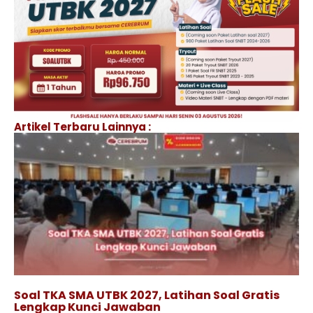
Artikel Terbaru Lainnya :
Soal TKA SMA UTBK 2027, Latihan Soal Gratis
Lengkap Kunci Jawaban