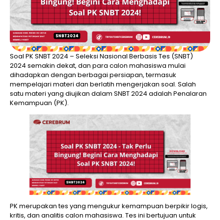
Soal PK SNBT 2024 – Seleksi Nasional Berbasis Tes (SNBT)
2024 semakin dekat, dan para calon mahasiswa mulai
dihadapkan dengan berbagai persiapan, termasuk
mempelajari materi dan berlatih mengerjakan soal. Salah
satu materi yang diujikan dalam SNBT 2024 adalah Penalaran
Kemampuan (PK).
PK merupakan tes yang mengukur kemampuan berpikir logis,
kritis, dan analitis calon mahasiswa. Tes ini bertujuan untuk