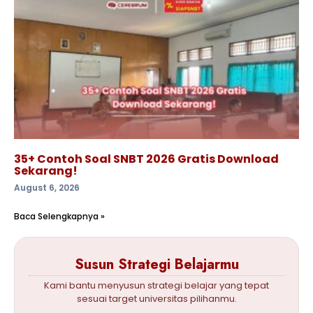
35+ Contoh Soal SNBT 2026 Gratis Download
Sekarang!
August 6, 2026
Baca Selengkapnya »
Susun Strategi Belajarmu
Kami bantu menyusun strategi belajar yang tepat
sesuai target universitas pilihanmu.