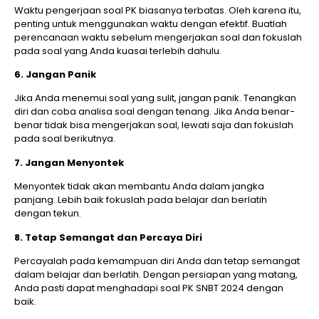
Waktu pengerjaan soal PK biasanya terbatas. Oleh karena itu,
penting untuk menggunakan waktu dengan efektif. Buatlah
perencanaan waktu sebelum mengerjakan soal dan fokuslah
pada soal yang Anda kuasai terlebih dahulu.
6. Jangan Panik
Jika Anda menemui soal yang sulit, jangan panik. Tenangkan
diri dan coba analisa soal dengan tenang. Jika Anda benar-
benar tidak bisa mengerjakan soal, lewati saja dan fokuslah
pada soal berikutnya.
7. Jangan Menyontek
Menyontek tidak akan membantu Anda dalam jangka
panjang. Lebih baik fokuslah pada belajar dan berlatih
dengan tekun.
8. Tetap Semangat dan Percaya Diri
Percayalah pada kemampuan diri Anda dan tetap semangat
dalam belajar dan berlatih. Dengan persiapan yang matang,
Anda pasti dapat menghadapi soal PK SNBT 2024 dengan
baik.