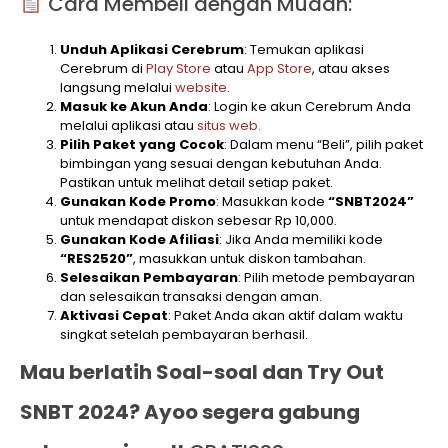
Cara Membeli dengan Mudah:
Unduh Aplikasi Cerebrum
: Temukan aplikasi
Cerebrum di
Play Store
atau
App Store
, atau akses
langsung melalui
website
.
Masuk ke Akun Anda
: Login ke akun Cerebrum Anda
melalui aplikasi atau
situs web.
Pilih Paket yang Cocok
: Dalam menu “Beli”, pilih paket
bimbingan yang sesuai dengan kebutuhan Anda.
Pastikan untuk melihat detail setiap paket.
Gunakan Kode Promo
: Masukkan kode
“SNBT2024”
untuk mendapat diskon sebesar Rp 10,000.
Gunakan Kode Afiliasi
: Jika Anda memiliki kode
“RES2520”
, masukkan untuk diskon tambahan.
Selesaikan Pembayaran
: Pilih metode pembayaran
dan selesaikan transaksi dengan aman.
Aktivasi Cepat
: Paket Anda akan aktif dalam waktu
singkat setelah pembayaran berhasil.
Mau berlatih Soal-soal dan Try Out
SNBT 2024? Ayoo segera gabung