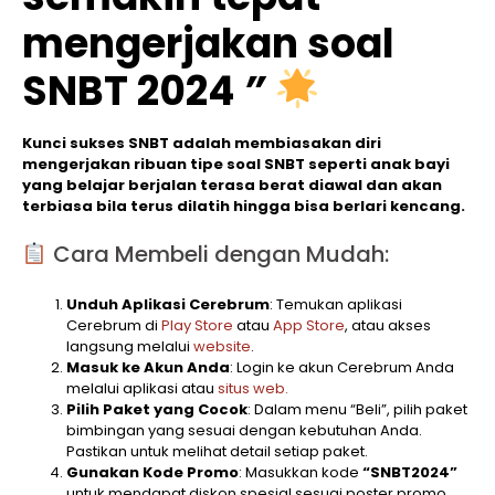
mengerjakan soal
SNBT 2024
”
Kunci sukses SNBT adalah membiasakan diri
mengerjakan ribuan tipe soal SNBT seperti anak bayi
yang belajar berjalan terasa berat diawal dan akan
terbiasa bila terus dilatih hingga bisa berlari kencang.
Cara Membeli dengan Mudah:
Unduh Aplikasi Cerebrum
: Temukan aplikasi
Cerebrum di
Play Store
atau
App Store
, atau akses
langsung melalui
website
.
Masuk ke Akun Anda
: Login ke akun Cerebrum Anda
melalui aplikasi atau
situs web.
Pilih Paket yang Cocok
: Dalam menu “Beli”, pilih paket
bimbingan yang sesuai dengan kebutuhan Anda.
Pastikan untuk melihat detail setiap paket.
Gunakan Kode Promo
: Masukkan kode
“SNBT2024”
untuk mendapat diskon spesial sesuai poster promo