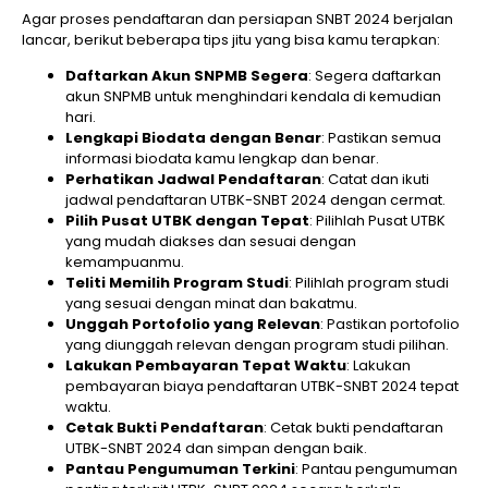
Agar proses pendaftaran dan persiapan SNBT 2024 berjalan
lancar, berikut beberapa tips jitu yang bisa kamu terapkan:
Daftarkan Akun SNPMB Segera
: Segera daftarkan
akun SNPMB untuk menghindari kendala di kemudian
hari.
Lengkapi Biodata dengan Benar
: Pastikan semua
informasi biodata kamu lengkap dan benar.
Perhatikan Jadwal Pendaftaran
: Catat dan ikuti
jadwal pendaftaran UTBK-SNBT 2024 dengan cermat.
Pilih Pusat UTBK dengan Tepat
: Pilihlah Pusat UTBK
yang mudah diakses dan sesuai dengan
kemampuanmu.
Teliti Memilih Program Studi
: Pilihlah program studi
yang sesuai dengan minat dan bakatmu.
Unggah Portofolio yang Relevan
: Pastikan portofolio
yang diunggah relevan dengan program studi pilihan.
Lakukan Pembayaran Tepat Waktu
: Lakukan
pembayaran biaya pendaftaran UTBK-SNBT 2024 tepat
waktu.
Cetak Bukti Pendaftaran
: Cetak bukti pendaftaran
UTBK-SNBT 2024 dan simpan dengan baik.
Pantau Pengumuman Terkini
: Pantau pengumuman