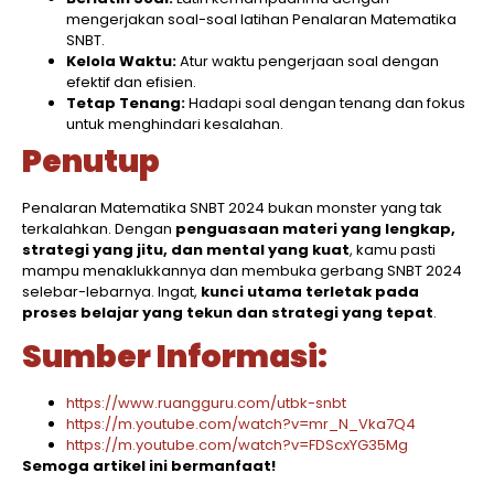
mengerjakan soal-soal latihan Penalaran Matematika
SNBT.
Kelola Waktu:
Atur waktu pengerjaan soal dengan
efektif dan efisien.
Tetap Tenang:
Hadapi soal dengan tenang dan fokus
untuk menghindari kesalahan.
Penutup
Penalaran Matematika SNBT 2024 bukan monster yang tak
terkalahkan. Dengan
penguasaan materi yang lengkap,
strategi yang jitu, dan mental yang kuat
, kamu pasti
mampu menaklukkannya dan membuka gerbang SNBT 2024
selebar-lebarnya. Ingat,
kunci utama terletak pada
proses belajar yang tekun dan strategi yang tepat
.
Sumber Informasi:
https://www.ruangguru.com/utbk-snbt
https://m.youtube.com/watch?v=mr_N_Vka7Q4
https://m.youtube.com/watch?v=FDScxYG35Mg
Semoga artikel ini bermanfaat!