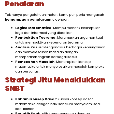
Penalaran
Tak hanya pengetahuan materi, kamu pun perlu mengasah
kemampuan penalaran
mu dengan:
Logika Matematika:
Mampu menarik kesimpulan
logis dari informasi yang diberikan.
Pembuktian Teorema:
Merumuskan argumen kuat
untuk membuktikan kebenaran teorema.
Analisis Kasus:
Menganalisis berbagai kemungkinan
dan menyelesaikan masalah dengan
mempertimbangkan berbagai kasus.
Pemecahan Masalah:
Menerapkan konsep
matematika untuk menyelesaikan masalah kompleks
dan bervariasi.
Strategi Jitu Menaklukkan
SNBT
Pahami Konsep Dasar:
Kuasai konsep dasar
matematika dengan baik sebelum menyelami soal-
soal latihan.
Berlatih Soal:
Latih kemampuanmu dengan