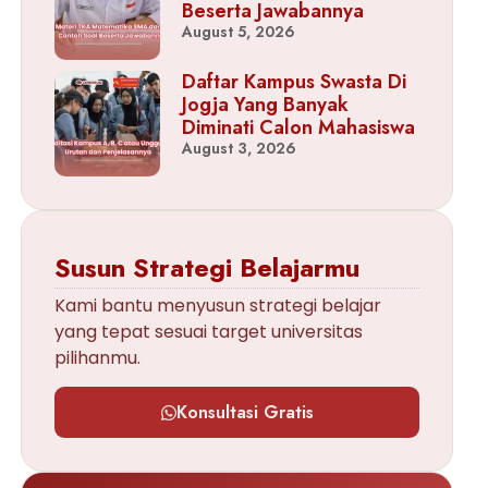
Beserta Jawabannya
August 5, 2026
Daftar Kampus Swasta Di
Jogja Yang Banyak
Diminati Calon Mahasiswa
August 3, 2026
Susun Strategi Belajarmu
Kami bantu menyusun strategi belajar
yang tepat sesuai target universitas
pilihanmu.
Konsultasi Gratis