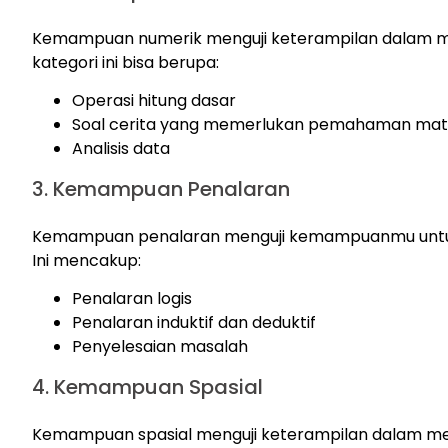
Kemampuan numerik menguji keterampilan dalam m
kategori ini bisa berupa:
Operasi hitung dasar
Soal cerita yang memerlukan pemahaman mat
Analisis data
3. Kemampuan Penalaran
Kemampuan penalaran menguji kemampuanmu untuk m
Ini mencakup:
Penalaran logis
Penalaran induktif dan deduktif
Penyelesaian masalah
4. Kemampuan Spasial
Kemampuan spasial menguji keterampilan dalam me