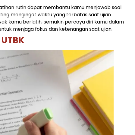
 Latihan rutin dapat membantu kamu menjawab soal
ting mengingat waktu yang terbatas saat ujian.
yak kamu berlatih, semakin percaya diri kamu dalam
 untuk menjaga fokus dan ketenangan saat ujian.
S UTBK