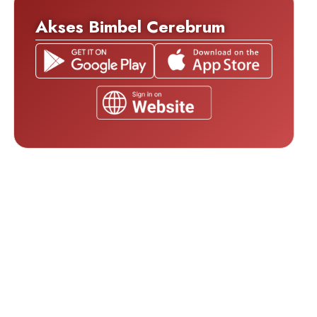
Akses Bimbel Cerebrum