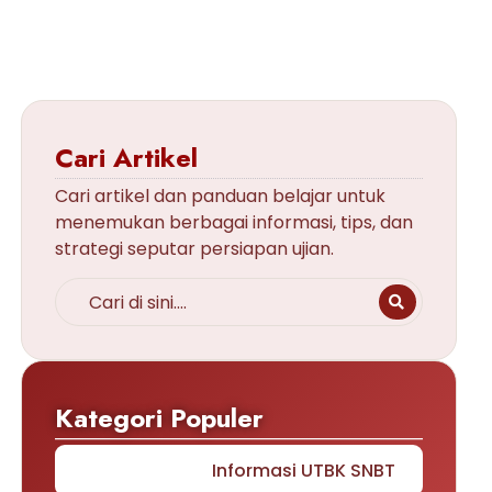
Cari Artikel
Cari artikel dan panduan belajar untuk
menemukan berbagai informasi, tips, dan
strategi seputar persiapan ujian.
Kategori Populer
Informasi UTBK SNBT