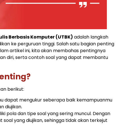
Tulis Berbasis Komputer (UTBK)
adalah langkah
dikan ke perguruan tinggi. Salah satu bagian penting
alam artikel ini, kita akan membahas pentingnya
an diri, serta contoh soal yang dapat membantu
enting?
an berikut:
kamu dapat mengukur seberapa baik kemampuanmu
 diujikan.
liki pola dan tipe soal yang sering muncul. Dengan
 soal yang diujikan, sehingga tidak akan terkejut