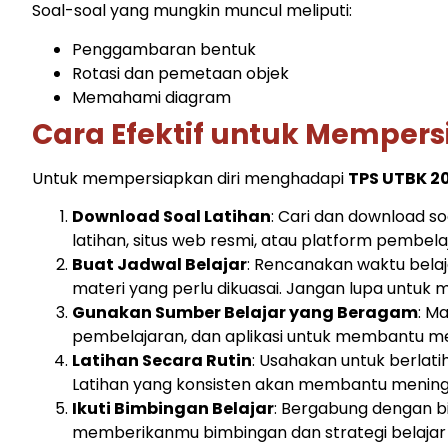
Soal-soal yang mungkin muncul meliputi:
Penggambaran bentuk
Rotasi dan pemetaan objek
Memahami diagram
Cara Efektif untuk Mempers
Untuk mempersiapkan diri menghadapi
TPS UTBK 2
Download Soal Latihan
: Cari dan download s
latihan, situs web resmi, atau platform pembelaj
Buat Jadwal Belajar
: Rencanakan waktu bel
materi yang perlu dikuasai. Jangan lupa untuk m
Gunakan Sumber Belajar yang Beragam
: M
pembelajaran, dan aplikasi untuk membantu m
Latihan Secara Rutin
: Usahakan untuk berlat
Latihan yang konsisten akan membantu mening
Ikuti Bimbingan Belajar
: Bergabung dengan b
memberikanmu bimbingan dan strategi belajar 