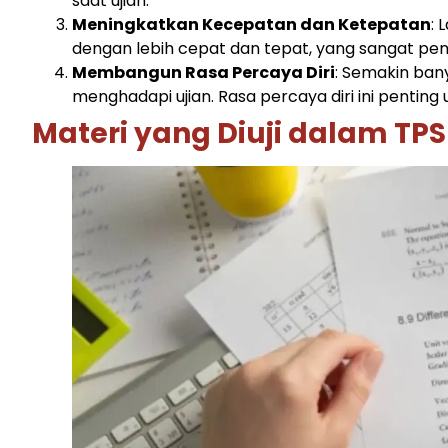
saat ujian.
Meningkatkan Kecepatan dan Ketepatan
:
dengan lebih cepat dan tepat, yang sangat pen
Membangun Rasa Percaya Diri
: Semakin ban
menghadapi ujian. Rasa percaya diri ini penting
Materi yang Diuji dalam TP