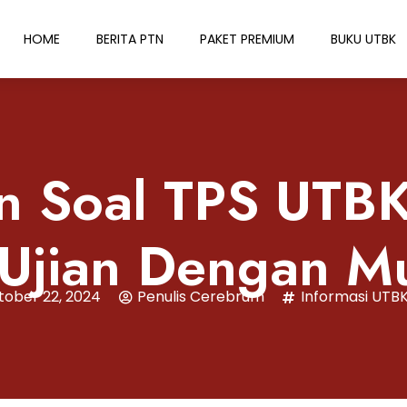
HOME
BERITA PTN
PAKET PREMIUM
BUKU UTBK
an Soal TPS UTB
 Ujian Dengan M
ober 22, 2024
Penulis Cerebrum
Informasi UTB