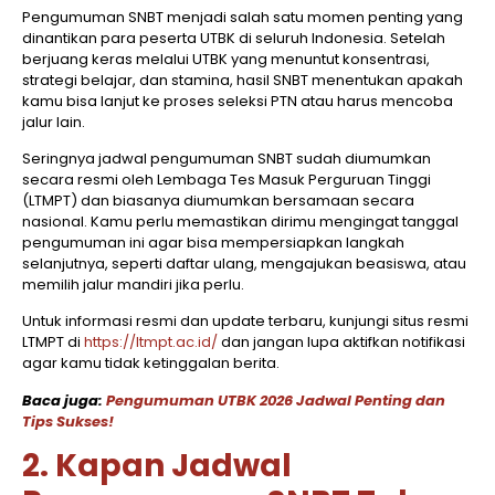
Pengumuman SNBT menjadi salah satu momen penting yang
dinantikan para peserta UTBK di seluruh Indonesia. Setelah
berjuang keras melalui UTBK yang menuntut konsentrasi,
strategi belajar, dan stamina, hasil SNBT menentukan apakah
kamu bisa lanjut ke proses seleksi PTN atau harus mencoba
jalur lain.
Seringnya jadwal pengumuman SNBT sudah diumumkan
secara resmi oleh Lembaga Tes Masuk Perguruan Tinggi
(LTMPT) dan biasanya diumumkan bersamaan secara
nasional. Kamu perlu memastikan dirimu mengingat tanggal
pengumuman ini agar bisa mempersiapkan langkah
selanjutnya, seperti daftar ulang, mengajukan beasiswa, atau
memilih jalur mandiri jika perlu.
Untuk informasi resmi dan update terbaru, kunjungi situs resmi
LTMPT di
https://ltmpt.ac.id/
dan jangan lupa aktifkan notifikasi
agar kamu tidak ketinggalan berita.
Baca juga:
Pengumuman UTBK 2026 Jadwal Penting dan
Tips Sukses!
2. Kapan Jadwal