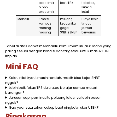
akademik
tes UTBK
terbatas,
& non-
kriteria
akademik
ketat
Mandiri
Seleksi
Peluang
Biaya lebih
kampus
kedua jika
tinggi,
masing-
gagal
jadwal
masing
SNBT/SNBP
bervariasi
Tabel di atas dapat membantu kamu memilih jalur mana yang
paling sesuai dengan kondisi dan targetmu untuk masuk PTN
impian.
Mini FAQ
Kalau nilai tryout masih rendah, masih bisa kejar SNBT
nggak?
Lebih baik fokus TPS dulu atau belajar semua materi
barengan?
Jurusan sepi peminat itu peluang lolosnya lebih besar
nggak?
Gap year satu tahun cukup buat ningkatin skor UTBK?
Ringkasan