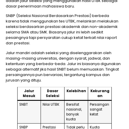
adalah jalur seleksi yang menggunakan hasil UTBK sebagai
dasar penerimaan mahasiswa baru.
SNBP (Seleksi Nasional Berdasarkan Prestasi) berbeda
karena tidak menggunakan tes UTBK, melainkan melakukan
seleksi berdasarkan prestasi akademik dan non-akademik
selama SMA atau SMK. Biasanya jalur ini lebih sedikit
pesaingnya tapi persyaratan cukup ketat terkait nilai raport
dan prestasi.
Jalur mandiri adalah seleksi yang diselenggarakan oleh
masing-masing universitas, dengan syarat, jadwal, dan
ketentuan yang berbeda-beda. Jalur ini biasanya digunakan
sebagai alternatif jika hasil SNBT belum memuaskan. Tingkat
persaingannya pun bervariasi, tergantung kampus dan
jurusan yang dituju.
Jalur
Dasar
Kelebihan
Kekurang
Masuk
Seleksi
an
SNBT
Nilai UTBK
Bersifat
Persaingan
nasional,
sangat
banyak
ketat
kuota
SNBP
Prestasi
Tidak perlu
Kuota