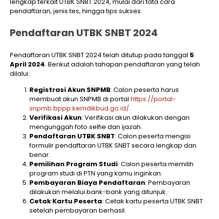
lengkap terkait UTBK SNBT 2024, mulai dari tata cara
pendaftaran, jenis tes, hingga tips sukses.
Pendaftaran UTBK SNBT 2024
Pendaftaran UTBK SNBT 2024 telah ditutup pada tanggal
5
April 2024
. Berikut adalah tahapan pendaftaran yang telah
dilalui:
Registrasi Akun SNPMB
: Calon peserta harus
membuat akun SNPMB di portal
https://portal-
snpmb.bppp.kemdikbud.go.id/
.
Verifikasi Akun
: Verifikasi akun dilakukan dengan
mengunggah foto selfie dan ijazah.
Pendaftaran UTBK SNBT
: Calon peserta mengisi
formulir pendaftaran UTBK SNBT secara lengkap dan
benar.
Pemilihan Program Studi
: Calon peserta memilih
program studi di PTN yang kamu inginkan.
Pembayaran Biaya Pendaftaran
: Pembayaran
dilakukan melalui bank-bank yang ditunjuk.
Cetak Kartu Peserta
: Cetak kartu peserta UTBK SNBT
setelah pembayaran berhasil.