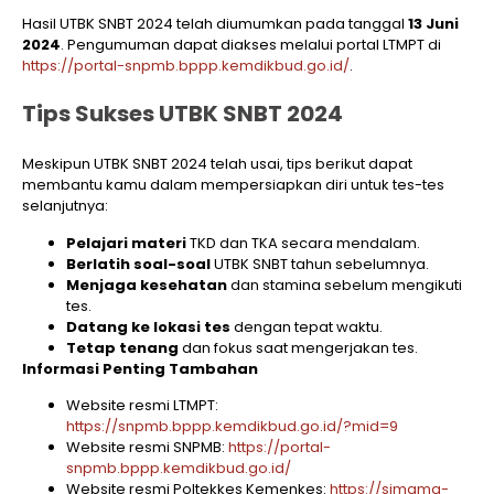
Hasil UTBK SNBT 2024 telah diumumkan pada tanggal
13 Juni
2024
. Pengumuman dapat diakses melalui portal LTMPT di
https://portal-snpmb.bppp.kemdikbud.go.id/
.
Tips Sukses UTBK SNBT 2024
Meskipun UTBK SNBT 2024 telah usai, tips berikut dapat
membantu kamu dalam mempersiapkan diri untuk tes-tes
selanjutnya:
Pelajari materi
TKD dan TKA secara mendalam.
Berlatih soal-soal
UTBK SNBT tahun sebelumnya.
Menjaga kesehatan
dan stamina sebelum mengikuti
tes.
Datang ke lokasi tes
dengan tepat waktu.
Tetap tenang
dan fokus saat mengerjakan tes.
Informasi Penting Tambahan
Website resmi LTMPT:
https://snpmb.bppp.kemdikbud.go.id/?mid=9
Website resmi SNPMB:
https://portal-
snpmb.bppp.kemdikbud.go.id/
Website resmi Poltekkes Kemenkes:
https://simama-