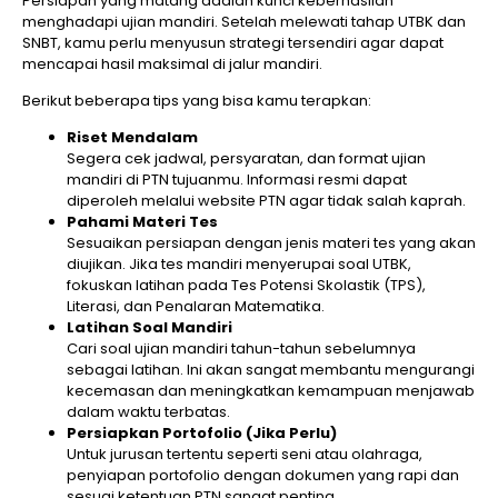
Persiapan yang matang adalah kunci keberhasilan
menghadapi ujian mandiri. Setelah melewati tahap UTBK dan
SNBT, kamu perlu menyusun strategi tersendiri agar dapat
mencapai hasil maksimal di jalur mandiri.
Berikut beberapa tips yang bisa kamu terapkan:
Riset Mendalam
Segera cek jadwal, persyaratan, dan format ujian
mandiri di PTN tujuanmu. Informasi resmi dapat
diperoleh melalui website PTN agar tidak salah kaprah.
Pahami Materi Tes
Sesuaikan persiapan dengan jenis materi tes yang akan
diujikan. Jika tes mandiri menyerupai soal UTBK,
fokuskan latihan pada Tes Potensi Skolastik (TPS),
Literasi, dan Penalaran Matematika.
Latihan Soal Mandiri
Cari soal ujian mandiri tahun-tahun sebelumnya
sebagai latihan. Ini akan sangat membantu mengurangi
kecemasan dan meningkatkan kemampuan menjawab
dalam waktu terbatas.
Persiapkan Portofolio (Jika Perlu)
Untuk jurusan tertentu seperti seni atau olahraga,
penyiapan portofolio dengan dokumen yang rapi dan
sesuai ketentuan PTN sangat penting.