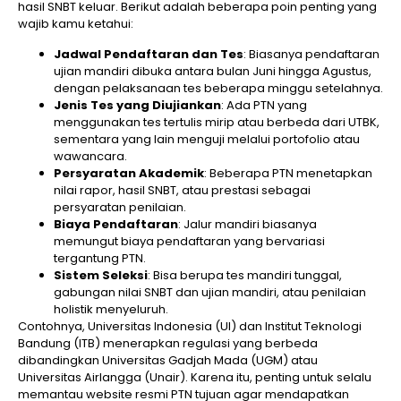
hasil SNBT keluar. Berikut adalah beberapa poin penting yang
wajib kamu ketahui:
Jadwal Pendaftaran dan Tes
: Biasanya pendaftaran
ujian mandiri dibuka antara bulan Juni hingga Agustus,
dengan pelaksanaan tes beberapa minggu setelahnya.
Jenis Tes yang Diujiankan
: Ada PTN yang
menggunakan tes tertulis mirip atau berbeda dari UTBK,
sementara yang lain menguji melalui portofolio atau
wawancara.
Persyaratan Akademik
: Beberapa PTN menetapkan
nilai rapor, hasil SNBT, atau prestasi sebagai
persyaratan penilaian.
Biaya Pendaftaran
: Jalur mandiri biasanya
memungut biaya pendaftaran yang bervariasi
tergantung PTN.
Sistem Seleksi
: Bisa berupa tes mandiri tunggal,
gabungan nilai SNBT dan ujian mandiri, atau penilaian
holistik menyeluruh.
Contohnya, Universitas Indonesia (UI) dan Institut Teknologi
Bandung (ITB) menerapkan regulasi yang berbeda
dibandingkan Universitas Gadjah Mada (UGM) atau
Universitas Airlangga (Unair). Karena itu, penting untuk selalu
memantau website resmi PTN tujuan agar mendapatkan