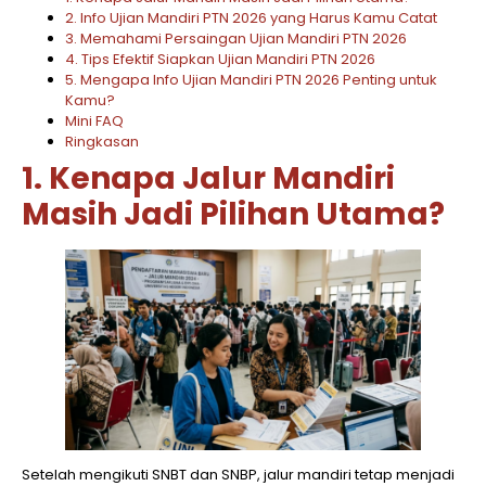
2. Info Ujian Mandiri PTN 2026 yang Harus Kamu Catat
3. Memahami Persaingan Ujian Mandiri PTN 2026
4. Tips Efektif Siapkan Ujian Mandiri PTN 2026
5. Mengapa Info Ujian Mandiri PTN 2026 Penting untuk
Kamu?
Mini FAQ
Ringkasan
1. Kenapa Jalur Mandiri
Masih Jadi Pilihan Utama?
Setelah mengikuti SNBT dan SNBP, jalur mandiri tetap menjadi