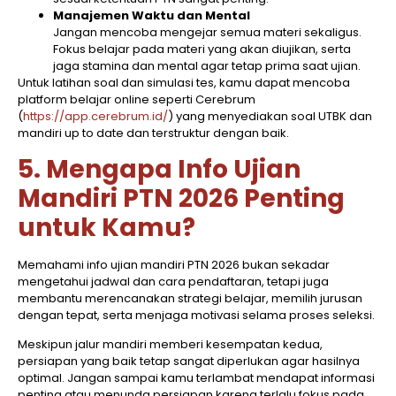
Manajemen Waktu dan Mental
Jangan mencoba mengejar semua materi sekaligus.
Fokus belajar pada materi yang akan diujikan, serta
jaga stamina dan mental agar tetap prima saat ujian.
Untuk latihan soal dan simulasi tes, kamu dapat mencoba
platform belajar online seperti Cerebrum
(
https://app.cerebrum.id/
) yang menyediakan soal UTBK dan
mandiri up to date dan terstruktur dengan baik.
5. Mengapa Info Ujian
Mandiri PTN 2026 Penting
untuk Kamu?
Memahami info ujian mandiri PTN 2026 bukan sekadar
mengetahui jadwal dan cara pendaftaran, tetapi juga
membantu merencanakan strategi belajar, memilih jurusan
dengan tepat, serta menjaga motivasi selama proses seleksi.
Meskipun jalur mandiri memberi kesempatan kedua,
persiapan yang baik tetap sangat diperlukan agar hasilnya
optimal. Jangan sampai kamu terlambat mendapat informasi
penting atau menunda persiapan karena terlalu fokus pada