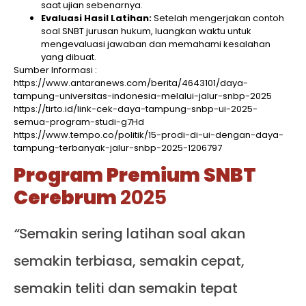
saat ujian sebenarnya.​
Evaluasi Hasil Latihan:
Setelah mengerjakan contoh
soal SNBT jurusan hukum, luangkan waktu untuk
mengevaluasi jawaban dan memahami kesalahan
yang dibuat.
Sumber Informasi :
https://www.antaranews.com/berita/4643101/daya-
tampung-universitas-indonesia-melalui-jalur-snbp-2025
https://tirto.id/link-cek-daya-tampung-snbp-ui-2025-
semua-program-studi-g7Hd
https://www.tempo.co/politik/15-prodi-di-ui-dengan-daya-
tampung-terbanyak-jalur-snbp-2025-1206797
Program Premium SNBT
Cerebrum
2025
“
Semakin sering latihan soal akan
semakin terbiasa, semakin cepat,
semakin teliti dan semakin tepat