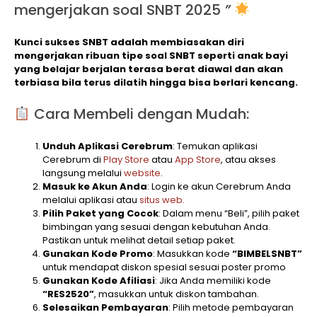
mengerjakan soal SNBT 2025
”
Kunci sukses SNBT adalah membiasakan diri
mengerjakan ribuan tipe soal SNBT seperti anak bayi
yang belajar berjalan terasa berat diawal dan akan
terbiasa bila terus dilatih hingga bisa berlari kencang.
Cara Membeli dengan Mudah:
Unduh Aplikasi Cerebrum
: Temukan aplikasi
Cerebrum di
Play Store
atau
App Store
, atau akses
langsung melalui
website
.
Masuk ke Akun Anda
: Login ke akun Cerebrum Anda
melalui aplikasi atau
situs web.
Pilih Paket yang Cocok
: Dalam menu “Beli”, pilih paket
bimbingan yang sesuai dengan kebutuhan Anda.
Pastikan untuk melihat detail setiap paket.
Gunakan Kode Promo
: Masukkan kode
“BIMBELSNBT”
untuk mendapat diskon spesial sesuai poster promo
Gunakan Kode Afiliasi
: Jika Anda memiliki kode
“RES2520”
, masukkan untuk diskon tambahan.
Selesaikan Pembayaran
: Pilih metode pembayaran