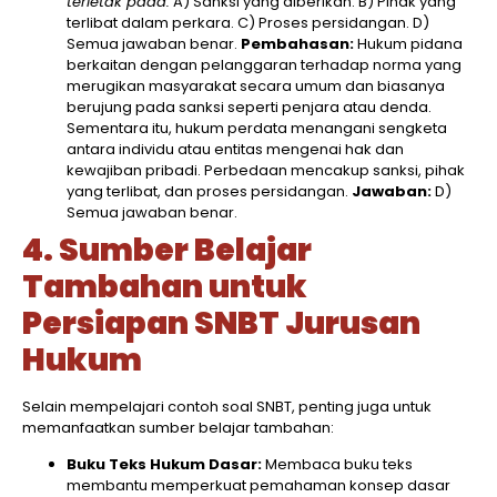
terletak pada:
A) Sanksi yang diberikan. B) Pihak yang
terlibat dalam perkara. C) Proses persidangan. D)
Semua jawaban benar.
Pembahasan:
Hukum pidana
berkaitan dengan pelanggaran terhadap norma yang
merugikan masyarakat secara umum dan biasanya
berujung pada sanksi seperti penjara atau denda.
Sementara itu, hukum perdata menangani sengketa
antara individu atau entitas mengenai hak dan
kewajiban pribadi. Perbedaan mencakup sanksi, pihak
yang terlibat, dan proses persidangan.​
Jawaban:
D)
Semua jawaban benar.​
4. Sumber Belajar
Tambahan untuk
Persiapan SNBT Jurusan
Hukum
Selain mempelajari contoh soal SNBT, penting juga untuk
memanfaatkan sumber belajar tambahan:​
Buku Teks Hukum Dasar:
Membaca buku teks
membantu memperkuat pemahaman konsep dasar