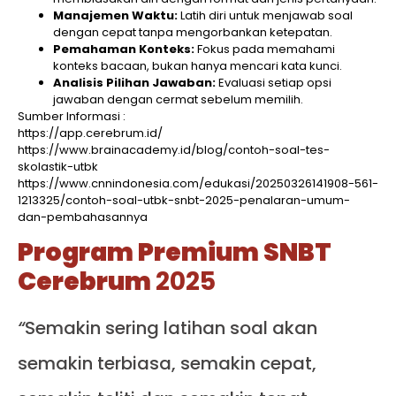
Manajemen Waktu:
Latih diri untuk menjawab soal
dengan cepat tanpa mengorbankan ketepatan.
Pemahaman Konteks:
Fokus pada memahami
konteks bacaan, bukan hanya mencari kata kunci.
Analisis Pilihan Jawaban:
Evaluasi setiap opsi
jawaban dengan cermat sebelum memilih.​
Sumber Informasi :
https://app.cerebrum.id/
https://www.brainacademy.id/blog/contoh-soal-tes-
skolastik-utbk
https://www.cnnindonesia.com/edukasi/20250326141908-561-
1213325/contoh-soal-utbk-snbt-2025-penalaran-umum-
dan-pembahasannya
Program Premium SNBT
Cerebrum
2025
“
Semakin sering latihan soal akan
semakin terbiasa, semakin cepat,