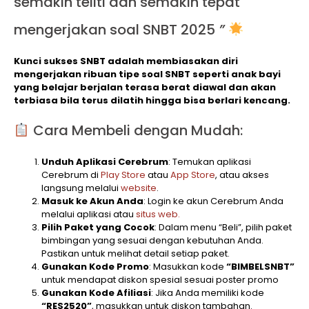
semakin teliti dan semakin tepat
mengerjakan soal SNBT 2025
”
Kunci sukses SNBT adalah membiasakan diri
mengerjakan ribuan tipe soal SNBT seperti anak bayi
yang belajar berjalan terasa berat diawal dan akan
terbiasa bila terus dilatih hingga bisa berlari kencang.
Cara Membeli dengan Mudah:
Unduh Aplikasi Cerebrum
: Temukan aplikasi
Cerebrum di
Play Store
atau
App Store
, atau akses
langsung melalui
website
.
Masuk ke Akun Anda
: Login ke akun Cerebrum Anda
melalui aplikasi atau
situs web.
Pilih Paket yang Cocok
: Dalam menu “Beli”, pilih paket
bimbingan yang sesuai dengan kebutuhan Anda.
Pastikan untuk melihat detail setiap paket.
Gunakan Kode Promo
: Masukkan kode
“BIMBELSNBT”
untuk mendapat diskon spesial sesuai poster promo
Gunakan Kode Afiliasi
: Jika Anda memiliki kode
“RES2520”
, masukkan untuk diskon tambahan.