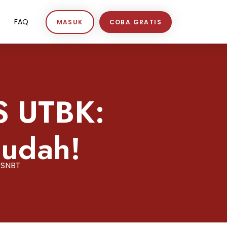
FAQ
MASUK
COBA GRATIS
S UTBK:
Mudah!
 SNBT