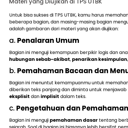
Materi yang Diujikan di TPS UTBK
Untuk bisa sukses di TPS UTBK, kamu harus memaha
beberapa bagian, dan masing-masing bagian menguj
adalah gambaran dari materi yang akan diujikan:
a.
Penalaran Umum
Bagian ini menguji kemampuan berpikir logis dan anali
hubungan sebab-akibat
,
penarikan kesimpulan
b.
Pemahaman Bacaan dan Menu
Bagian ini menuntut kemampuanmu untuk memahami
diberikan teks panjang dan diminta untuk menjawa
eksplisit
dan
implisit
dalam teks.
c.
Pengetahuan dan Pemahama
Bagian ini menguji
pemahaman dasar
tentang berb
sejarah. Soal di bagian ini biasanya lebih bersifat