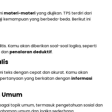
mi
materi-materi
yang diujikan. TPS terdiri dari
i kemampuan yang berbeda-beda. Berikut ini
tis. Kamu akan diberikan soal-soal logika, seperti
, dan
penalaran deduktif
.
lis
 teks dengan cepat dan akurat. Kamu akan
b pertanyaan yang berkaitan dengan
informasi
n Umum
agai topik umum, termasuk pengetahuan sosial dan
 pemahaman umum dan logika sederhana.