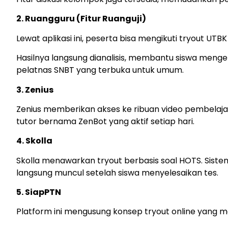
2. Ruangguru (Fitur Ruanguji)
Lewat aplikasi ini, peserta bisa mengikuti tryout UTBK 
Hasilnya langsung dianalisis, membantu siswa men
pelatnas SNBT yang terbuka untuk umum.
3. Zenius
Zenius memberikan akses ke ribuan video pembelajar
tutor bernama ZenBot yang aktif setiap hari.
4. Skolla
Skolla menawarkan tryout berbasis soal HOTS. Sistem
langsung muncul setelah siswa menyelesaikan tes.
5. SiapPTN
Platform ini mengusung konsep tryout online yang 