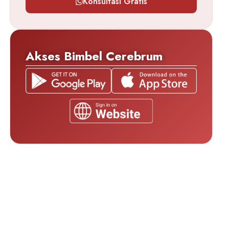
Konsultasi Gratis
Akses Bimbel Cerebrum