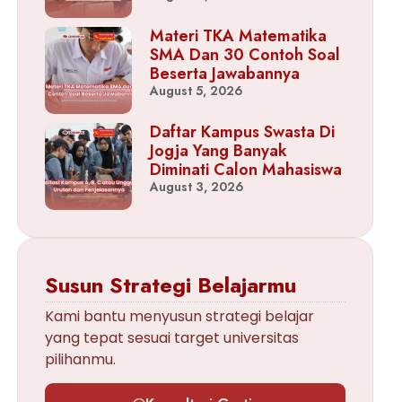
Materi TKA Matematika
SMA Dan 30 Contoh Soal
Beserta Jawabannya
August 5, 2026
Daftar Kampus Swasta Di
Jogja Yang Banyak
Diminati Calon Mahasiswa
August 3, 2026
Susun Strategi Belajarmu
Kami bantu menyusun strategi belajar
yang tepat sesuai target universitas
pilihanmu.