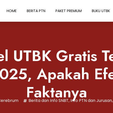
HOME
BERITA PTN
PAKET PREMIUM
BUKU UTBK
l UTBK Gratis T
025, Apakah Efek
Faktanya
 Cerebrum
Berita dan Info SNBT
,
Info PTN dan Jurusan