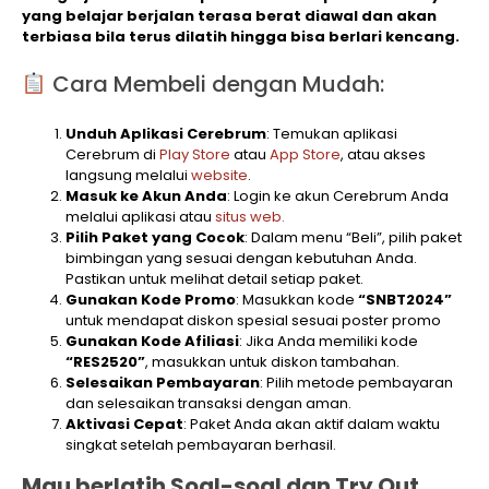
yang belajar berjalan terasa berat diawal dan akan
terbiasa bila terus dilatih hingga bisa berlari kencang.
Cara Membeli dengan Mudah:
Unduh Aplikasi Cerebrum
: Temukan aplikasi
Cerebrum di
Play Store
atau
App Store
, atau akses
langsung melalui
website
.
Masuk ke Akun Anda
: Login ke akun Cerebrum Anda
melalui aplikasi atau
situs web.
Pilih Paket yang Cocok
: Dalam menu “Beli”, pilih paket
bimbingan yang sesuai dengan kebutuhan Anda.
Pastikan untuk melihat detail setiap paket.
Gunakan Kode Promo
: Masukkan kode
“SNBT2024”
untuk mendapat diskon spesial sesuai poster promo
Gunakan Kode Afiliasi
: Jika Anda memiliki kode
“RES2520”
, masukkan untuk diskon tambahan.
Selesaikan Pembayaran
: Pilih metode pembayaran
dan selesaikan transaksi dengan aman.
Aktivasi Cepat
: Paket Anda akan aktif dalam waktu
singkat setelah pembayaran berhasil.
Mau berlatih Soal-soal dan Try Out