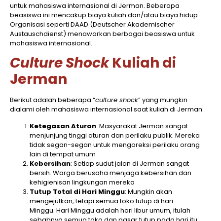
untuk mahasiswa internasional di Jerman. Beberapa
beasiswa ini mencakup biaya kuliah dan/atau biaya hidup.
Organisasi seperti DAAD (Deutscher Akademischer
Austauschdienst) menawarkan berbagai beasiswa untuk
mahasiswa internasional.
Culture Shock
Kuliah di
Jerman
Berikut adalah beberapa “
culture shock
” yang mungkin
dialami oleh mahasiswa internasional saat kuliah di Jerman:
Ketegasan Aturan
: Masyarakat Jerman sangat
menjunjung tinggi aturan dan perilaku publik. Mereka
tidak segan-segan untuk mengoreksi perilaku orang
lain di tempat umum
Kebersihan
: Setiap sudut jalan di Jerman sangat
bersih. Warga berusaha menjaga kebersihan dan
kehigienisan lingkungan mereka
Tutup Total di Hari Minggu
: Mungkin akan
mengejutkan, tetapi semua toko tutup di hari
Minggu. Hari Minggu adalah hari libur umum, itulah
sebabnya semua toko dan pasar tutup pada hari itu