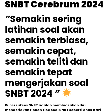
SNBT Cerebrum 202
4
“
Semakin sering
latihan soal akan
semakin terbiasa,
semakin cepat,
semakin teliti dan
semakin tepat
mengerjakan soal
SNBT 2024
”
Kunci sukses SNBT adalah membiasakan diri
mengerjakan ribuan tipe soal SNBT seperti anak bayi