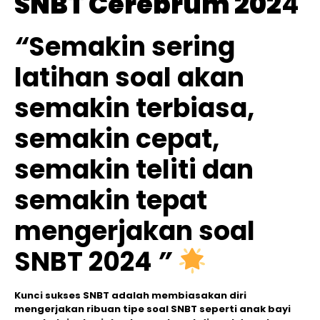
SNBT Cerebrum 202
4
“
Semakin sering
latihan soal akan
semakin terbiasa,
semakin cepat,
semakin teliti dan
semakin tepat
mengerjakan soal
SNBT 2024
”
Kunci sukses SNBT adalah membiasakan diri
mengerjakan ribuan tipe soal SNBT seperti anak bayi