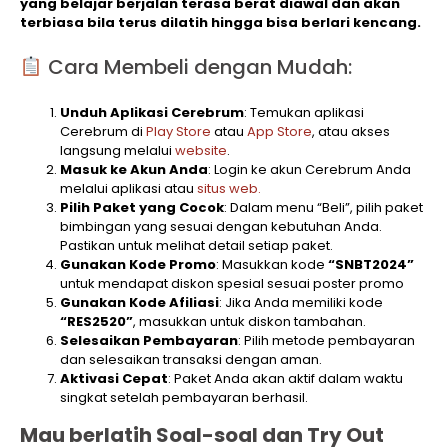
yang belajar berjalan terasa berat diawal dan akan
terbiasa bila terus dilatih hingga bisa berlari kencang.
Cara Membeli dengan Mudah:
Unduh Aplikasi Cerebrum
: Temukan aplikasi
Cerebrum di
Play Store
atau
App Store
, atau akses
langsung melalui
website
.
Masuk ke Akun Anda
: Login ke akun Cerebrum Anda
melalui aplikasi atau
situs web.
Pilih Paket yang Cocok
: Dalam menu “Beli”, pilih paket
bimbingan yang sesuai dengan kebutuhan Anda.
Pastikan untuk melihat detail setiap paket.
Gunakan Kode Promo
: Masukkan kode
“SNBT2024”
untuk mendapat diskon spesial sesuai poster promo
Gunakan Kode Afiliasi
: Jika Anda memiliki kode
“RES2520”
, masukkan untuk diskon tambahan.
Selesaikan Pembayaran
: Pilih metode pembayaran
dan selesaikan transaksi dengan aman.
Aktivasi Cepat
: Paket Anda akan aktif dalam waktu
singkat setelah pembayaran berhasil.
Mau berlatih Soal-soal dan Try Out