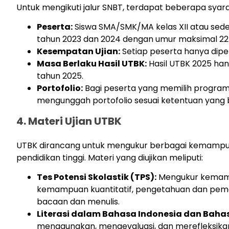
Untuk mengikuti jalur SNBT, terdapat beberapa syar
Peserta:
Siswa SMA/SMK/MA kelas XII atau seder
tahun 2023 dan 2024 dengan umur maksimal 22 t
Kesempatan Ujian:
Setiap peserta hanya dipe
Masa Berlaku Hasil UTBK:
Hasil UTBK 2025 ha
tahun 2025.
Portofolio:
Bagi peserta yang memilih program 
mengunggah portofolio sesuai ketentuan yang 
4. Materi Ujian UTBK
UTBK dirancang untuk mengukur berbagai kemampuan
pendidikan tinggi. Materi yang diujikan meliputi:
Tes Potensi Skolastik (TPS):
Mengukur kemamp
kemampuan kuantitatif, pengetahuan dan 
bacaan dan menulis.
Literasi dalam Bahasa Indonesia dan Bahas
menggunakan, mengevaluasi, dan merefleksikan