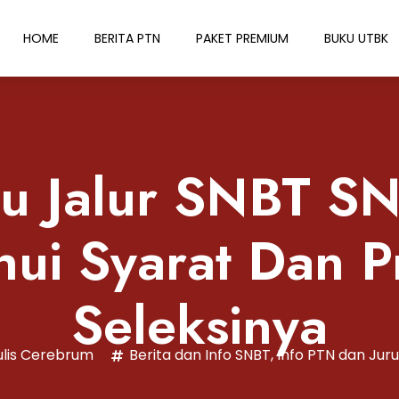
HOME
BERITA PTN
PAKET PREMIUM
BUKU UTBK
tu Jalur SNBT 
hui Syarat Dan P
Seleksinya
lis Cerebrum
Berita dan Info SNBT
,
Info PTN dan Jur