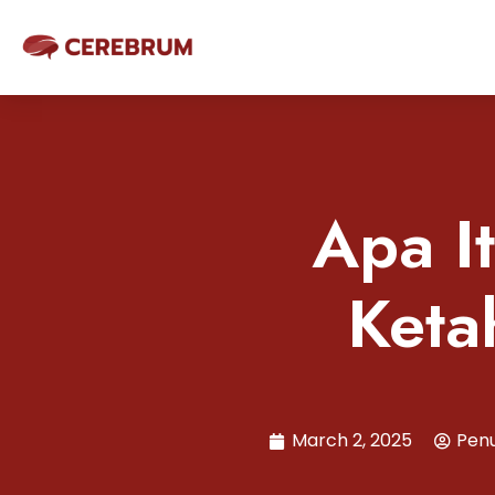
Apa I
Keta
March 2, 2025
Penu