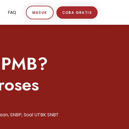
FAQ
MASUK
COBA GRATIS
SNPMB?
roses
usan
,
SNBP
,
Soal UTBK SNBT