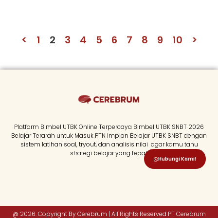
<
1
2
3
4
5
6
7
8
9
10
>
Platform Bimbel UTBK Online Terpercaya Bimbel UTBK SNBT 2026
Belajar Terarah untuk Masuk PTN Impian Belajar UTBK SNBT dengan
sistem latihan soal, tryout, dan analisis nilai agar kamu tahu
strategi belajar yang tepat.
Hubungi Kami!
@ 2026. Copyright By Cerebrum | All Rights Reserved PT Cerebrum